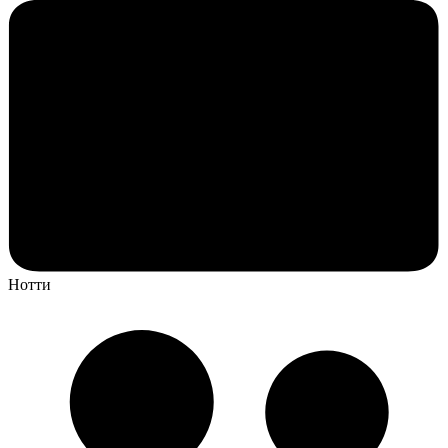
Нотти