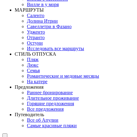
Вилле в у моря
MАРШРУТЫ
Саленто
Долина Итрии
Савеллетри в Фазано
Удженто
Отранто
Остуни
Исследовать все маршруты
СТИЛЬ OТПУСКА
Пляж
Люкс
Семья
Романтические и медовые месяцы
На катере
Предложения
Раннее бронирование
Длительное проживание
Горящие предложения
Все предложения
Путеводитель
Все об Апулии
Самые красивые пляжи