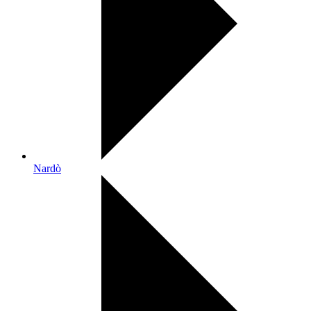
Nardò