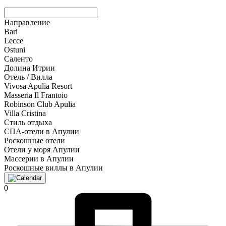
Направление
Bari
Lecce
Ostuni
Саленто
Долина Итрии
Отель / Вилла
Vivosa Apulia Resort
Masseria Il Frantoio
Robinson Club Apulia
Villa Cristina
Стиль отдыха
СПА-отели в Апулии
Роскошные отели
Отели у моря Апулии
Массерии в Апулии
Роскошные виллы в Апулии
0