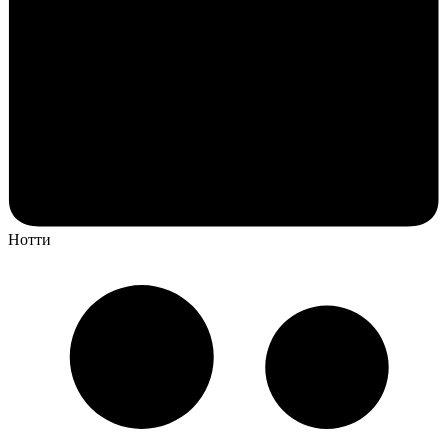
Нотти