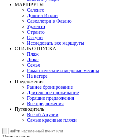
MАРШРУТЫ
Саленто
Долина Итрии
Савеллетри в Фазано
Удженто
Отранто
Остуни
Исследовать все маршруты
СТИЛЬ OТПУСКА
Пляж
Люкс
Семья
Романтические и медовые месяцы
На катере
Предложения
Раннее бронирование
Длительное проживание
Горящие предложения
Все предложения
Путеводитель
Все об Апулии
Самые красивые пляжи
Направление