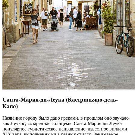
Санта-Мария-ди-Леука
(Кастриньяно-дель-
Капо)
Название городу было дано греками, в прошлом оно звучало
как Леукос, «озаренная солнцем». Санта-Мария-ди-Леука –
популярное туристическое направление, известное виллами
XIX века, выполненными в разных стилях. Занимаемое