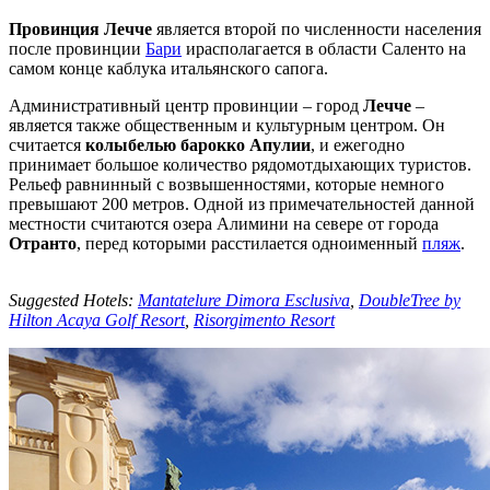
Провинция Лечче
является второй по численности населения
после провинции
Бари
ирасполагается в области Саленто на
самом конце каблука итальянского сапога.
Административный центр провинции – город
Лечче
–
является также общественным и культурным центром. Он
считается
колыбелью барокко Апулии
, и ежегодно
принимает большое количество рядомотдыхающих туристов.
Рельеф равнинный с возвышенностями, которые немного
превышают 200 метров. Одной из примечательностей данной
местности считаются озера Алимини на севере от города
Отранто
, перед которыми расстилается одноименный
пляж
.
Suggested Hotels:
Mantatelure Dimora Esclusiva
,
DoubleTree by
Hilton Acaya Golf Resort
,
Risorgimento Resort