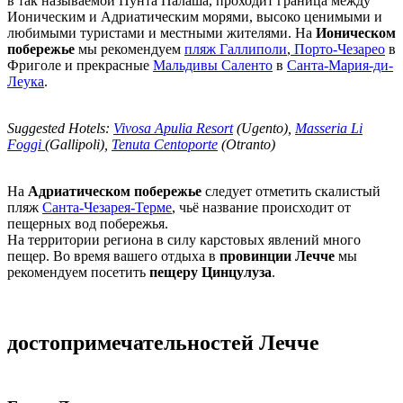
в так называемой Пунта Палаша, проходит граница между
Ионическим и Адриатическим морями, высоко ценимыми и
любимыми туристами и местными жителями. На
Ионическом
побережье
мы рекомендуем
пляж Галлиполи
,
Порто-Чезарео
в
Фриголе и прекрасные
Мальдивы Саленто
в
Санта-Мария-ди-
Леука
.
Suggested Hotels:
Vivosa Apulia Resort
(Ugento),
Masseria Li
Foggi
(Gallipoli),
Tenuta Centoporte
(Otranto)
На
Адриатическом побережье
следует отметить скалистый
пляж
Санта-Чезарея-Терме
, чьё название происходит от
пещерных вод побережья.
На территории региона в силу карстовых явлений много
пещер. Во время вашего отдыха в
провинции Лечче
мы
рекомендуем посетить
пещеру Цинцулуза
.
достопримечательностей Лечче