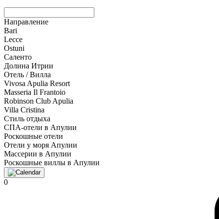
Направление
Bari
Lecce
Ostuni
Саленто
Долина Итрии
Отель / Вилла
Vivosa Apulia Resort
Masseria Il Frantoio
Robinson Club Apulia
Villa Cristina
Стиль отдыха
СПА-отели в Апулии
Роскошные отели
Отели у моря Апулии
Массерии в Апулии
Роскошные виллы в Апулии
0