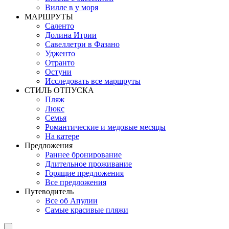
Вилле в у моря
MАРШРУТЫ
Саленто
Долина Итрии
Савеллетри в Фазано
Удженто
Отранто
Остуни
Исследовать все маршруты
СТИЛЬ OТПУСКА
Пляж
Люкс
Семья
Романтические и медовые месяцы
На катере
Предложения
Раннее бронирование
Длительное проживание
Горящие предложения
Все предложения
Путеводитель
Все об Апулии
Самые красивые пляжи