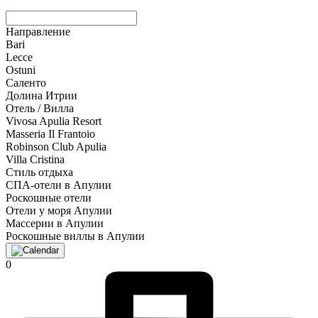
Направление
Bari
Lecce
Ostuni
Саленто
Долина Итрии
Отель / Вилла
Vivosa Apulia Resort
Masseria Il Frantoio
Robinson Club Apulia
Villa Cristina
Стиль отдыха
СПА-отели в Апулии
Роскошные отели
Отели у моря Апулии
Массерии в Апулии
Роскошные виллы в Апулии
0