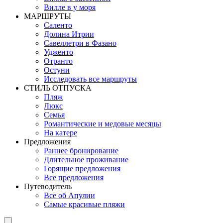
Вилле в у моря
MАРШРУТЫ
Саленто
Долина Итрии
Савеллетри в Фазано
Удженто
Отранто
Остуни
Исследовать все маршруты
СТИЛЬ OТПУСКА
Пляж
Люкс
Семья
Романтические и медовые месяцы
На катере
Предложения
Раннее бронирование
Длительное проживание
Горящие предложения
Все предложения
Путеводитель
Все об Апулии
Самые красивые пляжи