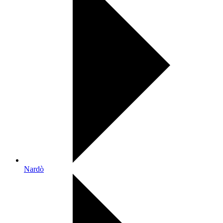
Nardò