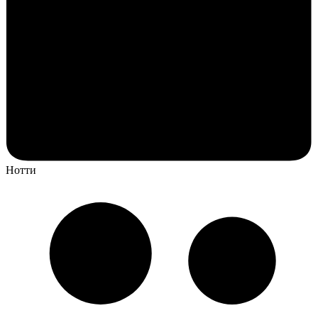
Нотти