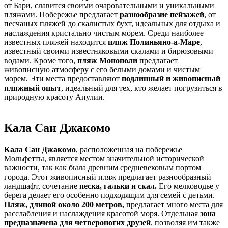
от Бари, славится своими очаровательными и уникальными
пляжами. Побережье предлагает
разнообразие пейзажей
, от
песчаных пляжей до скалистых бухт, идеальных для отдыха и
наслаждения кристально чистым морем. Среди наиболее
известных пляжей находится
пляж Полиньяно-а-Маре
,
известный своими известняковыми скалами и бирюзовыми
водами. Кроме того,
пляж Монополи
предлагает
живописную атмосферу с его белыми домами и чистым
морем. Эти места предоставляют
подлинный и живописный
пляжный опыт
, идеальный для тех, кто желает погрузиться в
природную красоту Апулии.
Кала Сан Джакомо
Кала Сан Джакомо
, расположенная на побережье
Мольфетты, является местом значительной исторической
важности, так как была древним средневековым портом
города. Этот живописный пляж предлагает разнообразный
ландшафт, сочетание
песка, гальки и скал.
Его мелководье у
берега делает его особенно подходящим для семей с детьми.
Пляж, длиной около 200 метров,
предлагает много места для
расслабления и наслаждения красотой моря. Отдельная
зона
предназначена для четвероногих друзей
, позволяя им также