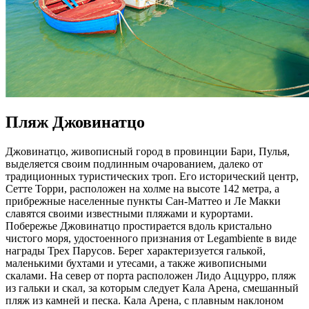
Пляж Джовинатцо
Джовинатцо, живописный город в провинции Бари, Пулья,
выделяется своим подлинным очарованием, далеко от
традиционных туристических троп. Его исторический центр,
Сетте Торри, расположен на холме на высоте 142 метра, а
прибрежные населенные пункты Сан-Маттео и Ле Макки
славятся своими известными пляжами и курортами.
Побережье Джовинатцо простирается вдоль кристально
чистого моря, удостоенного признания от Legambiente в виде
награды Трех Парусов. Берег характеризуется галькой,
маленькими бухтами и утесами, а также живописными
скалами. На север от порта расположен Лидо Аццурро, пляж
из гальки и скал, за которым следует Кала Арена, смешанный
пляж из камней и песка. Кала Арена, с плавным наклоном