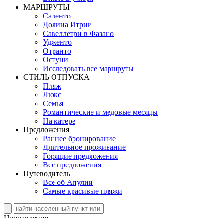
MАРШРУТЫ
Саленто
Долина Итрии
Савеллетри в Фазано
Удженто
Отранто
Остуни
Исследовать все маршруты
СТИЛЬ OТПУСКА
Пляж
Люкс
Семья
Романтические и медовые месяцы
На катере
Предложения
Раннее бронирование
Длительное проживание
Горящие предложения
Все предложения
Путеводитель
Все об Апулии
Самые красивые пляжи
Направление