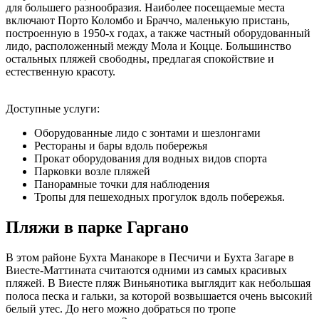
для большего разнообразия. Наиболее посещаемые места
включают Порто Коломбо и Браччо, маленькую пристань,
построенную в 1950-х годах, а также частный оборудованный
лидо, расположенный между Мола и Коцце. Большинство
остальных пляжей свободны, предлагая спокойствие и
естественную красоту.
Доступные услуги:
Оборудованные лидо с зонтами и шезлонгами
Рестораны и бары вдоль побережья
Прокат оборудования для водных видов спорта
Парковки возле пляжей
Панорамные точки для наблюдения
Тропы для пешеходных прогулок вдоль побережья.
Пляжи в парке Гаргано
В этом районе Бухта Манакоре в Песчичи и Бухта Загаре в
Виесте-Маттината считаются одними из самых красивых
пляжей. В Виесте пляж Виньянотика выглядит как небольшая
полоса песка и гальки, за которой возвышается очень высокий
белый утес. До него можно добраться по тропе