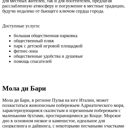
для местных жителей, так и для посетителей, предлагая
расслабленную атмосферу и погружение в местные традиции,
будучи недалеко от бьющего ключом сердца города.
Доступные услуги:
большая общественная парковка
общественный пляж
парк с детской игровой площадкой
фитнес-зона
общественные удобства и душевые
помощь спасателей
Мола ди Бари
Мола ди Бари, в регионе Пулья на юге Италии, может
похвастаться живописным побережьем Адриатического моря,
характеризующимся скалистым и изрезанным побережьем с
маленькими бухтами, простирающимися до Коцце. Морское
дно в основном низкое и каменистое, идеальное для
сноркелинга и дайвинга, с некоторыми песчаными участками