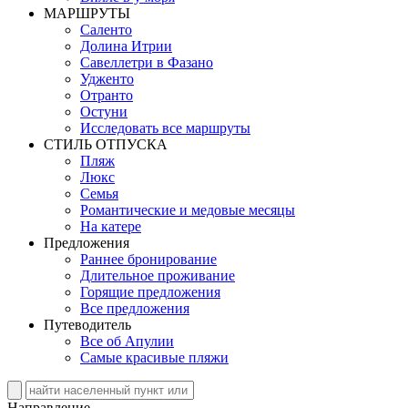
MАРШРУТЫ
Саленто
Долина Итрии
Савеллетри в Фазано
Удженто
Отранто
Остуни
Исследовать все маршруты
СТИЛЬ OТПУСКА
Пляж
Люкс
Семья
Романтические и медовые месяцы
На катере
Предложения
Раннее бронирование
Длительное проживание
Горящие предложения
Все предложения
Путеводитель
Все об Апулии
Самые красивые пляжи
Направление