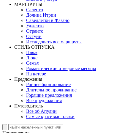
MАРШРУТЫ
Саленто
Долина Итрии
Савеллетри в Фазано
Удженто
Отранто
Остуни
Исследовать все маршруты
СТИЛЬ OТПУСКА
Пляж
Люкс
Семья
Романтические и медовые месяцы
На катере
Предложения
Раннее бронирование
Длительное проживание
Горящие предложения
Все предложения
Путеводитель
Все об Апулии
Самые красивые пляжи
Направление