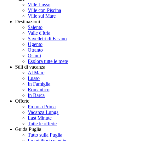
Ville Lusso
Ville con Piscina
Ville sul Mare
Destinazioni
Salento
Valle d'Itria
Savelletri di Fasano
Ugento
Otranto
Ostuni
Esplora tutte le mete
Stili di vacanza
Al Mare
Lusso
In Famiglia
Romantico
In Barca
Offerte
Prenota Prima
Vacanza Lunga
Last Minute
Tutte le offerte
Guida Puglia
Tutto sulla Puglia
Le migliori spiagge