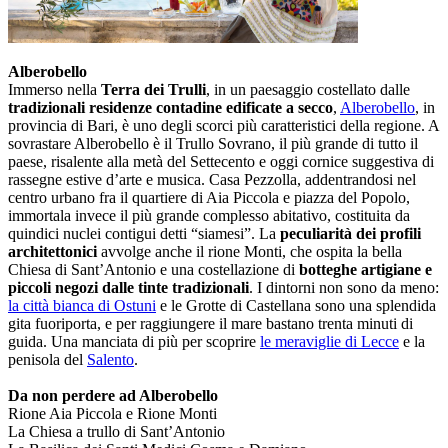
Alberobello
Immerso nella
Terra dei Trulli
, in un paesaggio costellato dalle
tradizionali residenze contadine edificate a secco
,
Alberobello
, in
provincia di Bari, è uno degli scorci più caratteristici della regione. A
sovrastare Alberobello è il Trullo Sovrano, il più grande di tutto il
paese, risalente alla metà del Settecento e oggi cornice suggestiva di
rassegne estive d’arte e musica. Casa Pezzolla, addentrandosi nel
centro urbano fra il quartiere di Aia Piccola e piazza del Popolo,
immortala invece il più grande complesso abitativo, costituita da
quindici nuclei contigui detti “siamesi”. La
peculiarità dei profili
architettonici
avvolge anche il rione Monti, che ospita la bella
Chiesa di Sant’Antonio e una costellazione di
botteghe artigiane e
piccoli negozi dalle tinte tradizionali
. I dintorni non sono da meno:
la città bianca di Ostuni
e le Grotte di Castellana sono una splendida
gita fuoriporta, e per raggiungere il mare bastano trenta minuti di
guida. Una manciata di più per scoprire
le meraviglie di Lecce
e la
penisola del
Salento
.
Da non perdere ad Alberobello
Rione Aia Piccola e Rione Monti
La Chiesa a trullo di Sant’Antonio