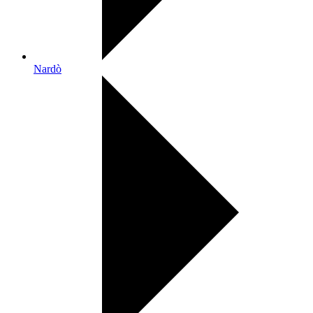
Nardò