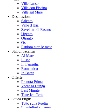
Ville Lusso
Ville con Piscina
Ville sul Mare
Destinazioni
Salento
Valle d'Itria
Savelletri di Fasano
Ugento
Otranto
Ostuni
Esplora tutte le mete
Stili di vacanza
Al Mare
Lusso
In Famiglia
Romantico
In Barca
Offerte
Prenota Prima
Vacanza Lunga
Last Minute
Tutte le offerte
Guida Puglia
Tutto sulla Puglia
Le migliori spiagge