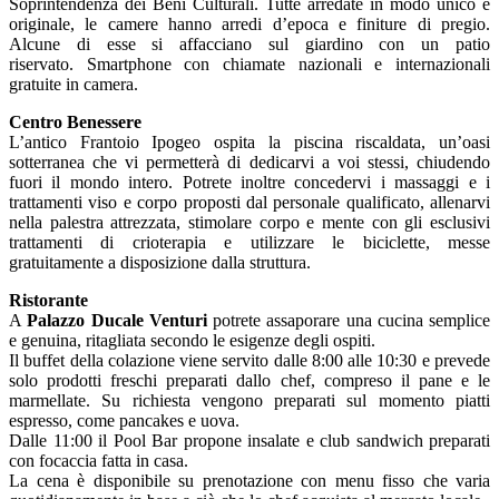
Soprintendenza dei Beni Culturali. Tutte arredate in modo unico e
originale, le camere hanno arredi d’epoca e finiture di pregio.
Alcune di esse si affacciano sul giardino con un patio
riservato. Smartphone con chiamate nazionali e internazionali
gratuite in camera.
Centro Benessere
L’antico Frantoio Ipogeo ospita la piscina riscaldata, un’oasi
sotterranea che vi permetterà di dedicarvi a voi stessi, chiudendo
fuori il mondo intero. Potrete inoltre concedervi i massaggi e i
trattamenti viso e corpo proposti dal personale qualificato, allenarvi
nella palestra attrezzata, stimolare corpo e mente con gli esclusivi
trattamenti di crioterapia e utilizzare le biciclette, messe
gratuitamente a disposizione dalla struttura.
Ristorante
A
Palazzo Ducale Venturi
potrete assaporare una cucina semplice
e genuina, ritagliata secondo le esigenze degli ospiti.
Il buffet della colazione viene servito dalle 8:00 alle 10:30 e prevede
solo prodotti freschi preparati dallo chef, compreso il pane e le
marmellate. Su richiesta vengono preparati sul momento piatti
espresso, come pancakes e uova.
Dalle 11:00 il Pool Bar propone insalate e club sandwich preparati
con focaccia fatta in casa.
La cena è disponibile su prenotazione con menu fisso che varia