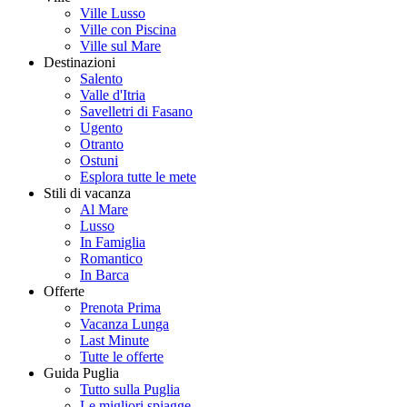
Ville Lusso
Ville con Piscina
Ville sul Mare
Destinazioni
Salento
Valle d'Itria
Savelletri di Fasano
Ugento
Otranto
Ostuni
Esplora tutte le mete
Stili di vacanza
Al Mare
Lusso
In Famiglia
Romantico
In Barca
Offerte
Prenota Prima
Vacanza Lunga
Last Minute
Tutte le offerte
Guida Puglia
Tutto sulla Puglia
Le migliori spiagge