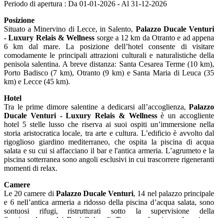
Periodo di apertura : Da 01-01-2026 - Al 31-12-2026
Posizione
Situato a Minervino di Lecce, in Salento,
Palazzo Ducale Venturi
-
Luxury Relais & Wellness
sorge a 12 km da Otranto e ad appena
6 km dal mare. La posizione dell’hotel consente di visitare
comodamente le principali attrazioni culturali e naturalistiche della
penisola salentina. A breve distanza: Santa Cesarea Terme (10 km),
Porto Badisco (7 km), Otranto (9 km) e Santa Maria di Leuca (35
km) e Lecce (45 km).
Hotel
Tra le prime dimore salentine a dedicarsi all’accoglienza,
Palazzo
Ducale
Venturi - Luxury Relais & Wellness
è un accogliente
hotel 5 stelle lusso che riserva ai suoi ospiti un’immersione nella
storia aristocratica locale, tra arte e cultura. L’edificio è avvolto dal
rigoglioso giardino mediterraneo, che ospita la piscina di acqua
salata e su cui si affacciano il bar e l'antica armeria. L’agrumeto e la
piscina sotterranea sono angoli esclusivi in cui trascorrere rigeneranti
momenti di relax.
Camere
Le 20 camere di
Palazzo Ducale Venturi
, 14 nel palazzo principale
e 6 nell’antica armeria a ridosso della piscina d’acqua salata, sono
sontuosi rifugi, ristrutturati sotto la supervisione della