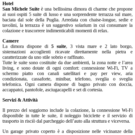
Hotel
San Michele Suite
è una bellissima dimora di charme che propone
ai suoi ospiti 5 suite di lusso e una sorprendente terrazza sul mare,
baciata dal sole della Puglia. Arredata con chaise-longue, sedie e
tavolini, la terrazza è un suggestivo solarium in cui consumare la
colazione e trascorrere indimenticabili momenti di relax.
Camere
La dimora dispone di
5 suite
, 3 vista mare e 2 lato borgo,
sistemazioni accoglienti ricavate direttamente nella pietra e
caratterizzate da uno stile sobrio e raffinato.
Tutte le suite sono costituite da due ambienti, la zona notte e l’area
living, e sono dotate di ogni comfort: connessione Wi-Fi, TV a
schermo piatto con canali satellitari e pay per view, aria
condizionata, cassaforte, minibar, telefono, sveglia o sveglia
telefonica. Ogni camera dispone di bagno privato con doccia,
accappatoi, pantofole, asciugacapelli e set di cortesia.
Servizi & Attività
Il prezzo del soggiorno include la colazione, la connessione Wi-Fi
disponibile in tutte le suite, il noleggio biciclette e il servizio di
trasporto in risciò dal parcheggio dell’auto alla struttura e viceversa.
Un garage privato coperto è a disposizione nelle vicinanze della