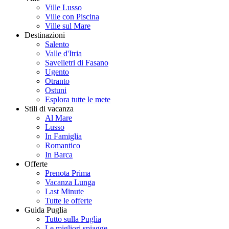
Ville Lusso
Ville con Piscina
Ville sul Mare
Destinazioni
Salento
Valle d'Itria
Savelletri di Fasano
Ugento
Otranto
Ostuni
Esplora tutte le mete
Stili di vacanza
Al Mare
Lusso
In Famiglia
Romantico
In Barca
Offerte
Prenota Prima
Vacanza Lunga
Last Minute
Tutte le offerte
Guida Puglia
Tutto sulla Puglia
Le migliori spiagge