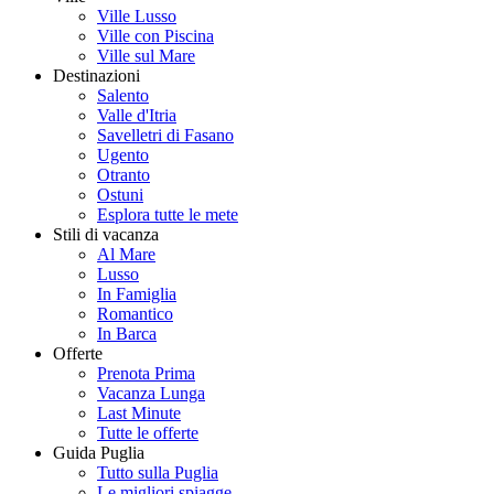
Ville Lusso
Ville con Piscina
Ville sul Mare
Destinazioni
Salento
Valle d'Itria
Savelletri di Fasano
Ugento
Otranto
Ostuni
Esplora tutte le mete
Stili di vacanza
Al Mare
Lusso
In Famiglia
Romantico
In Barca
Offerte
Prenota Prima
Vacanza Lunga
Last Minute
Tutte le offerte
Guida Puglia
Tutto sulla Puglia
Le migliori spiagge