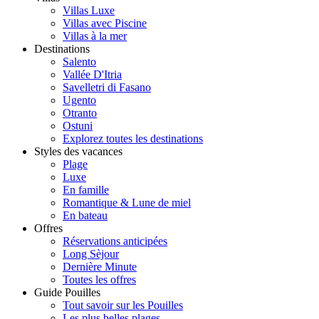
Villas Luxe
Villas avec Piscine
Villas à la mer
Destinations
Salento
Vallée D'Itria
Savelletri di Fasano
Ugento
Otranto
Ostuni
Explorez toutes les destinations
Styles des vacances
Plage
Luxe
En famille
Romantique & Lune de miel
En bateau
Offres
Réservations anticipées
Long Sèjour
Dernière Minute
Toutes les offres
Guide Pouilles
Tout savoir sur les Pouilles
Les plus belles plages