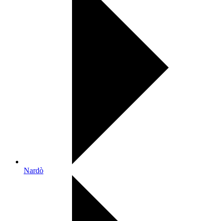
Nardò