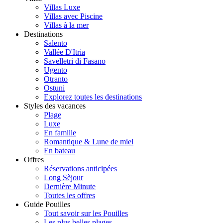
Villas Luxe
Villas avec Piscine
Villas à la mer
Destinations
Salento
Vallée D'Itria
Savelletri di Fasano
Ugento
Otranto
Ostuni
Explorez toutes les destinations
Styles des vacances
Plage
Luxe
En famille
Romantique & Lune de miel
En bateau
Offres
Réservations anticipées
Long Sèjour
Dernière Minute
Toutes les offres
Guide Pouilles
Tout savoir sur les Pouilles
Les plus belles plages