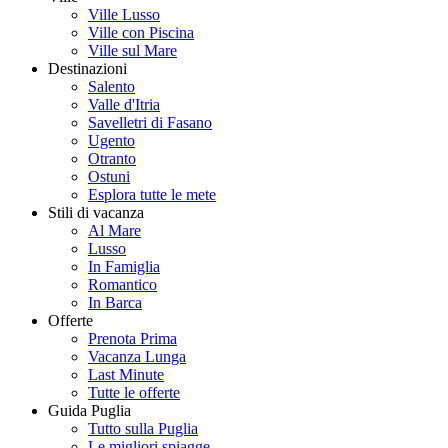
Ville Lusso
Ville con Piscina
Ville sul Mare
Destinazioni
Salento
Valle d'Itria
Savelletri di Fasano
Ugento
Otranto
Ostuni
Esplora tutte le mete
Stili di vacanza
Al Mare
Lusso
In Famiglia
Romantico
In Barca
Offerte
Prenota Prima
Vacanza Lunga
Last Minute
Tutte le offerte
Guida Puglia
Tutto sulla Puglia
Le migliori spiagge