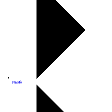
Nardò