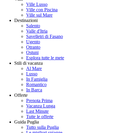
Ville Lusso
Ville con Piscina
Ville sul Mare
Destinazioni
Salento
Valle d'Itria
Savelletri di Fasano
Ugento
Otranto
Ostuni
Esplora tutte le mete
Stili di vacanza
Al Mare
Lusso
In Famiglia
Romantico
In Barca
Offerte
Prenota Prima
Vacanza Lunga
Last Minute
Tutte le offerte
Guida Puglia
Tutto sulla Puglia
Le migliori spiagge