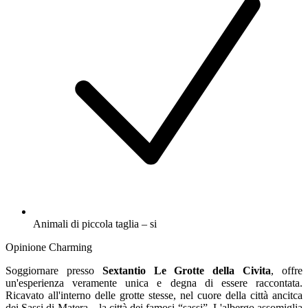
Animali di piccola taglia – si
Opinione Charming
Soggiornare presso
Sextantio Le Grotte della Civita
, offre
un'esperienza veramente unica e degna di essere raccontata.
Ricavato all'interno delle grotte stesse, nel cuore della città ancitca
dei Sassi di Matera – la città dei famosi “sassi”. L'albergo assomiglia