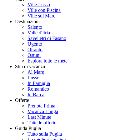
Ville Lusso
Ville con Piscina
Ville sul Mare
Destinazioni
Salento
Valle d'Itria
Savelletri di Fasano
Ugento
Otranto
Ostuni
Esplora tutte le mete
Stili di vacanza
Al Mare
Lusso
In Famiglia
Romantico
In Barca
Offerte
Prenota Prima
Vacanza Lunga
Last Minute
Tutte le offerte
Guida Puglia
Tutto sulla Puglia
Le migliori spiagge