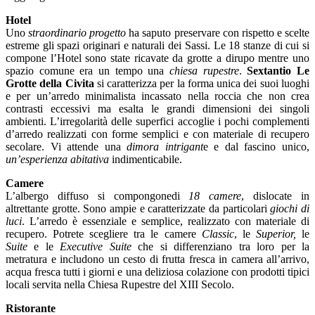
Hotel
Uno
straordinario progetto
ha saputo preservare con rispetto e scelte
estreme gli spazi originari e naturali dei Sassi. Le 18 stanze di cui si
compone l’Hotel sono state ricavate da grotte a dirupo mentre uno
spazio comune era un tempo una
chiesa rupestre
.
Sextantio Le
Grotte della Civita
si caratterizza per la forma unica dei suoi luoghi
e per un’arredo minimalista incassato nella roccia che non crea
contrasti eccessivi ma esalta le grandi dimensioni dei singoli
ambienti. L’irregolarità delle superfici accoglie i pochi complementi
d’arredo realizzati con forme semplici e con materiale di recupero
secolare. Vi attende una
dimora intrigant
e e dal fascino unico,
un’esperienza abitativa
indimenticabile.
Camere
L’albergo diffuso si compongonedi
18 camere
, dislocate in
altrettante grotte. Sono ampie e caratterizzate da particolari
giochi di
luci
. L’arredo è essenziale e semplice, realizzato con materiale di
recupero. Potrete scegliere tra le camere
Classic
, le
Superior,
le
Suite
e le
Executive Suite
che si differenziano tra loro per la
metratura e includono un cesto di frutta fresca in camera all’arrivo,
acqua fresca tutti i giorni e una deliziosa colazione con prodotti tipici
locali servita nella Chiesa Rupestre del XIII Secolo.
Ristorante