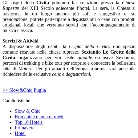
Gli ospiti della
Civita
potranno far colazione presso la
Chiesa
Rupestre
del XIII Secolo adiecente l’hotel. La sera, la Chiesa si
trasforma in un luogo ancora più soft e suggestivo e, su
prenotazione, potrete partecipare a degustazioni o cene con prodotti
artigianali locali che verranno serviti con l’accompagnamento di
musica classica.
Servizi & Attività
A disposizione degli ospiti, la
Cripta della Civita
, uno spazio
comune ricavato nella chiesa rupreste.
Sextantio Le Grotte della
Civita
organizzano per voi
visite guidate
esclusive Sextantio,
percorsi di trekking e bike tour per scoprire e conoscere la bellissima
città di
Matera
. Per gli amanti dell’enogastronomia sarà possibile
richiedere delle esclusive
cene e degustazioni
.
<< Slow&Chic Puglia
Caratteristiche :
Slow & Chic
Romantici e luna di miele
Top 10 Hotels
Primavera
Hotel