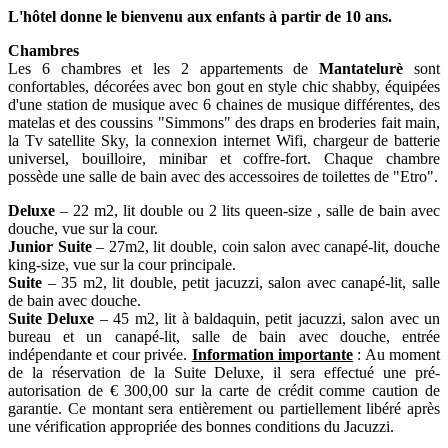
L'hôtel donne le bienvenu aux enfants à partir de 10 ans.
Chambres
Les 6 chambres et les 2 appartements de
Mantatelurè
sont
confortables, décorées avec bon gout en style chic shabby, équipées
d'une station de musique avec 6 chaines de musique différentes, des
matelas et des coussins "Simmons" des draps en broderies fait main,
la Tv satellite Sky, la connexion internet
Wifi, chargeur de batterie
universel, bouilloire, minibar et coffre-fort. Chaque chambre
possède une salle de bain avec des accessoires de toilettes de "Etro".
Deluxe
– 22 m2, lit double ou 2 lits queen-size , salle de bain avec
douche, vue sur la cour.
Junior Suite
– 27m2, lit double, coin salon avec canapé-lit, douche
king-size, vue sur la cour principale.
Suite
– 35 m2, lit double, petit jacuzzi, salon avec canapé-lit, salle
de bain avec douche.
Suite Deluxe
– 45 m2, lit à baldaquin, petit jacuzzi, salon avec un
bureau et un canapé-lit, salle de bain avec douche, entrée
indépendante et cour privée.
Information importante
: Au moment
de la réservation de la Suite Deluxe, il sera effectué une pré-
autorisation de € 300,00 sur la carte de crédit comme caution de
garantie. Ce montant sera entièrement ou partiellement libéré après
une vérification appropriée des bonnes conditions du Jacuzzi.