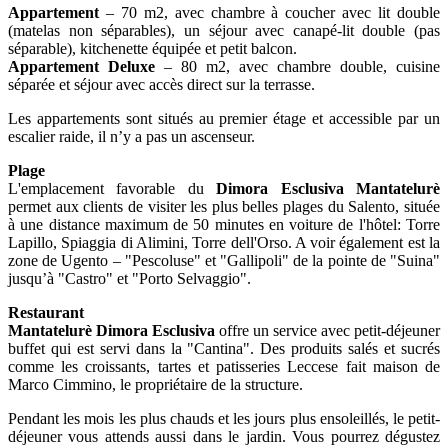
Appartement
– 70 m2, avec chambre à coucher avec lit double
(matelas non séparables), un séjour avec canapé-lit double (pas
séparable), kitchenette équipée et petit balcon.
Appartement Deluxe
– 80 m2, avec chambre double, cuisine
séparée et séjour avec accès direct sur la terrasse.
Les appartements sont situés au premier étage et accessible par un
escalier raide, il n’y a pas un ascenseur.
Plage
L'emplacement favorable du
Dimora Esclusiva Mantatelurè
permet aux clients de visiter les plus belles plages du Salento, située
à une distance maximum de 50 minutes en voiture de l'hôtel: Torre
Lapillo, Spiaggia di Alimini, Torre dell'Orso. A voir également est la
zone de Ugento – "Pescoluse" et "Gallipoli" de la pointe de "Suina"
jusqu’à "Castro" et "Porto Selvaggio".
Restaurant
Mantatelurè Dimora Esclusiva
offre un service avec petit-déjeuner
buffet qui est servi dans la "Cantina". Des produits salés et sucrés
comme les croissants, tartes et patisseries Leccese fait maison de
Marco Cimmino, le propriétaire de la structure.
Pendant les mois les plus chauds et les jours plus ensoleillés, le petit-
déjeuner vous attends aussi dans le jardin. Vous pourrez dégustez