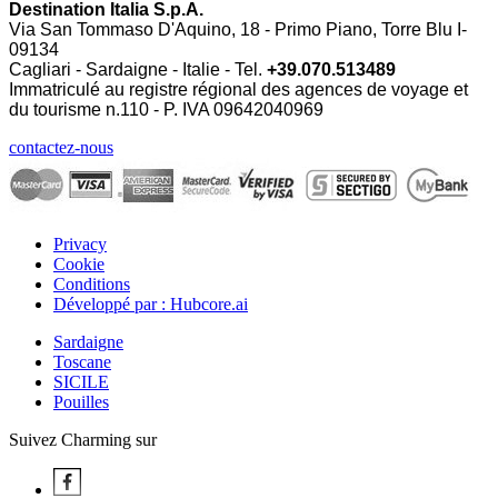
Destination Italia S.p.A.
Via San Tommaso D'Aquino, 18 - Primo Piano, Torre Blu I-
09134
Cagliari - Sardaigne - Italie - Tel.
+39.070.513489
Immatriculé au registre régional des agences de voyage et
du tourisme n.110 - P. IVA
09642040969
contactez-nous
Privacy
Cookie
Conditions
Développé par : Hubcore.ai
Sardaigne
Toscane
SICILE
Pouilles
Suivez Charming sur