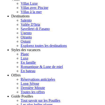
Villas Luxe
Villas avec Piscine
Villas à la mer
Destinations
Salento
Vallée D'Itria
Savelletri di Fasano
Ugento
Otranto
Ostuni
Explorez toutes les destinations
Styles des vacances
Plage
Luxe
En famille
Romantique & Lune de miel
En bateau
Offres
Réservations anticipées
Long Sèjour
Dernière Minute
Toutes les offres
Guide Pouilles
Tout savoir sur les Pouilles
Les plus belles plages