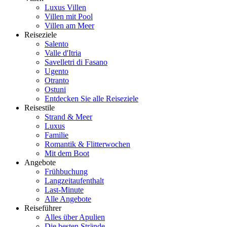
Luxus Villen
Villen mit Pool
Villen am Meer
Reiseziele
Salento
Valle d'Itria
Savelletri di Fasano
Ugento
Otranto
Ostuni
Entdecken Sie alle Reiseziele
Reisestile
Strand & Meer
Luxus
Familie
Romantik & Flitterwochen
Mit dem Boot
Angebote
Frühbuchung
Langzeitaufenthalt
Last-Minute
Alle Angebote
Reiseführer
Alles über Apulien
Die besten Strände