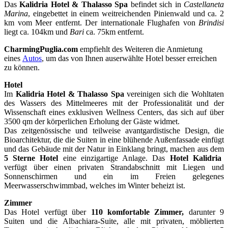
Das
Kalidria Hotel & Thalasso Spa
befindet sich in
Castellaneta
Marina
, eingebettet in einem weitreichenden Pinienwald und ca. 2
km vom Meer entfernt. Der internationale Flughafen von
Brindisi
liegt ca. 104km und
Bari
ca. 75km entfernt.
CharmingPuglia.com
empfiehlt des Weiteren die Anmietung
eines
Autos
, um das von Ihnen auserwählte Hotel besser erreichen
zu können.
Hotel
Im
Kalidria Hotel & Thalasso Spa
vereinigen sich die Wohltaten
des Wassers des Mittelmeeres mit der Professionalität und der
Wissenschaft eines exklusiven Wellness Centers, das sich auf über
3500 qm der körperlichen Erholung der Gäste widmet.
Das zeitgenössische und teilweise avantgardistische Design, die
Bioarchitektur, die die Suiten in eine blühende Außenfassade einfügt
und das Gebäude mit der Natur in Einklang bringt, machen aus dem
5 Sterne Hotel
eine einzigartige Anlage. Das
Hotel Kalidria
verfügt über einen privaten Strandabschnitt mit Liegen und
Sonnenschirmen und ein im Freien gelegenes
Meerwasserschwimmbad, welches im Winter beheizt ist.
Zimmer
Das Hotel verfügt über
110 komfortable Zimmer,
darunter 9
Suiten und die Albachiara-Suite, alle mit privaten, möblierten