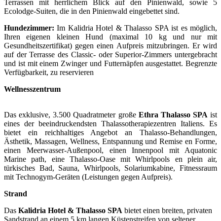
Terrassen mit herrlichem Blick auf den Pinienwald, sowie 5
Ecolodge-Suiten, die in den Pinienwald eingebettet sind.
Hundezimmer:
Im Kalidria Hotel & Thalasso SPA ist es möglich,
Ihren eigenen kleinen Hund (maximal 10 kg und nur mit
Gesundheitszertifikat) gegen einen Aufpreis mitzubringen. Er wird
auf der Terrasse des Classic- oder Superior-Zimmers untergebracht
und ist mit einem Zwinger und Futternäpfen ausgestattet. Begrenzte
Verfügbarkeit, zu reservieren
Wellnesszentrum
Das exklusive, 3.500 Quadratmeter große
Ethra Thalasso SPA
ist
eines der beeindruckendsten Thalassotherapiezentren Italiens. Es
bietet ein reichhaltiges Angebot an Thalasso-Behandlungen,
Ästhetik, Massagen, Wellness, Entspannung und Remise en Forme,
einen Meerwasser-Außenpool, einen Innenpool mit Aquatonic
Marine path, eine Thalasso-Oase mit Whirlpools en plein air,
türkisches Bad, Sauna, Whirlpools, Solariumkabine, Fitnessraum
mit Technogym-Geräten (Leistungen gegen Aufpreis).
Strand
Das
Kalidria Hotel & Thalasso SPA
bietet einen breiten, privaten
Sandstrand an einem 5 km langen Küstenstreifen von seltener