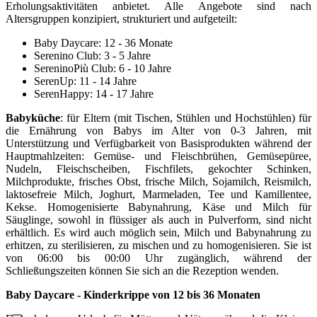
Erholungsaktivitäten anbietet. Alle Angebote sind nach
Altersgruppen konzipiert, strukturiert und aufgeteilt:
Baby Daycare: 12 - 36 Monate
Serenino Club: 3 - 5 Jahre
SereninoPiù Club: 6 - 10 Jahre
SerenUp: 11 - 14 Jahre
SerenHappy: 14 - 17 Jahre
Babyküche
: für Eltern (mit Tischen, Stühlen und Hochstühlen) für
die Ernährung von Babys im Alter von 0-3 Jahren, mit
Unterstützung und Verfügbarkeit von Basisprodukten während der
Hauptmahlzeiten: Gemüse- und Fleischbrühen, Gemüsepüree,
Nudeln, Fleischscheiben, Fischfilets, gekochter Schinken,
Milchprodukte, frisches Obst, frische Milch, Sojamilch, Reismilch,
laktosefreie Milch, Joghurt, Marmeladen, Tee und Kamillentee,
Kekse. Homogenisierte Babynahrung, Käse und Milch für
Säuglinge, sowohl in flüssiger als auch in Pulverform, sind nicht
erhältlich. Es wird auch möglich sein, Milch und Babynahrung zu
erhitzen, zu sterilisieren, zu mischen und zu homogenisieren. Sie ist
von 06:00 bis 00:00 Uhr zugänglich, während der
Schließungszeiten können Sie sich an die Rezeption wenden.
Baby Daycare - Kinderkrippe von 12 bis 36 Monaten