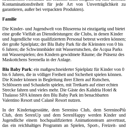
Kontaminationsfreiheit für jede Art von Unverträglichkeit zu
garantieren, außer bei verpackten Produkten).
Familie
Die Kinder- und Jugendwelt von Bluserena ist einzigartig und bietet
eine große Vielfalt an Dienstleistungen: die Clubs, in denen Kinder
und Jugendliche von qualifiziertem Personal betreut werden können;
der große Spielplatz; der Blu Baby Park für die Kleinsten von 0 bis
6 Jahren; die Schwimmbäder mit Wasserrutschen, die Acqua Parks
mit Wasserspielen; den Kindern gewidmete Räume; die Präsenz des
Maskottchens Serenella in der Anlage.
Blu Baby Park
: ein maßgeschneiderter Spielplatz für Kinder von 0
bis 6 Jahren, die in völliger Freiheit und Sicherheit spielen können.
Die Kinder können in Begleitung ihrer Eltern auf Rutschen,
Schlössern und Schaukeln spielen, mit Tretkarts auf einer echten
Strecke fahren und vieles mehr. Die Gäste des Kalidria Hotel &
Thalasso SPA können den Blu Baby Park im benachbarten
Valentino Resort und Calanè Resort nutzen.
In der Kindertagesstätte, dem Serenino Club, dem SereninoPiù
Club, dem SerenUp und dem SerenHappy werden Kinder und
Jugendliche einem hochqualifizierten Animationsteam anvertraut,
das ein reichhaltiges Programm an Spielen, Sport-, Freizeit- und