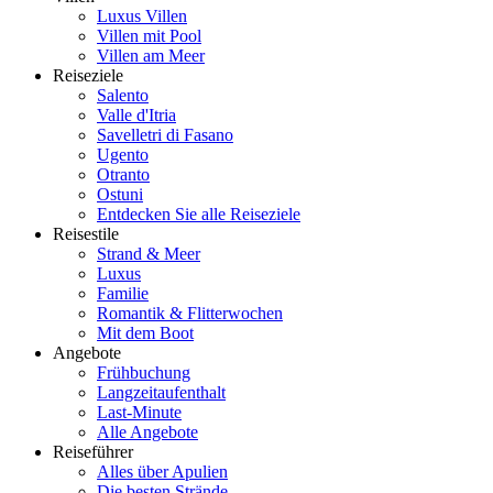
Luxus Villen
Villen mit Pool
Villen am Meer
Reiseziele
Salento
Valle d'Itria
Savelletri di Fasano
Ugento
Otranto
Ostuni
Entdecken Sie alle Reiseziele
Reisestile
Strand & Meer
Luxus
Familie
Romantik & Flitterwochen
Mit dem Boot
Angebote
Frühbuchung
Langzeitaufenthalt
Last-Minute
Alle Angebote
Reiseführer
Alles über Apulien
Die besten Strände