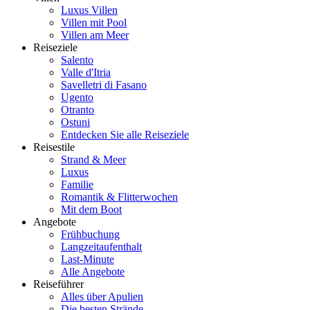
Luxus Villen
Villen mit Pool
Villen am Meer
Reiseziele
Salento
Valle d'Itria
Savelletri di Fasano
Ugento
Otranto
Ostuni
Entdecken Sie alle Reiseziele
Reisestile
Strand & Meer
Luxus
Familie
Romantik & Flitterwochen
Mit dem Boot
Angebote
Frühbuchung
Langzeitaufenthalt
Last-Minute
Alle Angebote
Reiseführer
Alles über Apulien
Die besten Strände