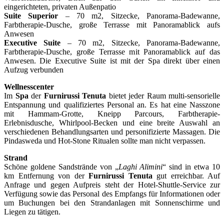
eingerichteten, privaten Außenpatio
Suite Superior
– 70 m2, Sitzecke, Panorama-Badewanne,
Farbtherapie-Dusche, große Terrasse mit Panoramablick aufs
Anwesen
Executive Suite
– 70 m2, Sitzecke, Panorama-Badewanne,
Farbtherapie-Dusche, große Terrasse mit Panoramablick auf das
Anwesen. Die Executive Suite ist mit der Spa direkt über einen
Aufzug verbunden
Wellnesscenter
Im
Spa
der
Furnirussi Tenuta
bietet jeder Raum multi-sensorielle
Entspannung und qualifiziertes Personal an. Es hat eine Nasszone
mit Hammam-Grotte, Kneipp Parcours, Farbtherapie-
Erlebnisdusche, Whirlpool-Becken und eine breite Auswahl an
verschiedenen Behandlungsarten und personifizierte Massagen. Die
Pindasweda und Hot-Stone Ritualen sollte man nicht verpassen.
Strand
Schöne goldene Sandstrände von „
Laghi Alimini
“ sind in etwa 10
km Entfernung von der
Furnirussi Tenuta
gut erreichbar. Auf
Anfrage und gegen Aufpreis steht der Hotel-Shuttle-Service zur
Verfügung sowie das Personal des Empfangs für Informationen oder
um Buchungen bei den Strandanlagen mit Sonnenschirme und
Liegen zu tätigen.