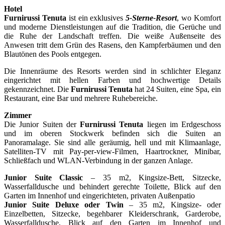
Hotel
Furnirussi Tenuta
ist ein exklusives
5-Sterne-Resort
, wo Komfort
und moderne Dienstleistungen auf die Tradition, die Gerüche und
die Ruhe der Landschaft treffen. Die weiße Außenseite des
Anwesen tritt dem Grün des Rasens, den Kampferbäumen und den
Blautönen des Pools entgegen.
Die Innenräume des Resorts werden sind in schlichter Eleganz
eingerichtet mit hellen Farben und hochwertige Details
gekennzeichnet. Die
Furnirussi Tenuta
hat 24 Suiten, eine Spa, ein
Restaurant, eine Bar und mehrere Ruhebereiche.
Zimmer
Die Junior Suiten der
Furnirussi Tenuta
liegen im Erdgeschoss
und im oberen Stockwerk befinden sich die Suiten an
Panoramalage. Sie sind alle geräumig, hell und mit Klimaanlage,
Satelliten-TV mit Pay-per-view-Filmen, Haartrockner, Minibar,
Schließfach und WLAN-Verbindung in der ganzen Anlage.
Junior Suite Classic
– 35 m2, Kingsize-Bett, Sitzecke,
Wasserfalldusche und behindert gerechte Toilette, Blick auf den
Garten im Innenhof und eingerichteten, privaten Außenpatio
Junior Suite Deluxe oder Twin
– 35 m2, Kingsize- oder
Einzelbetten, Sitzecke, begehbarer Kleiderschrank, Garderobe,
Wasserfalldusche, Blick auf den Garten im Innenhof und