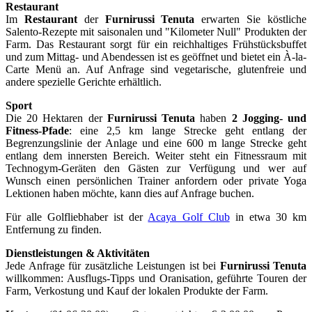
Restaurant
Im
Restaurant
der
Furnirussi Tenuta
erwarten Sie köstliche
Salento-Rezepte mit saisonalen und "Kilometer Null" Produkten der
Farm. Das Restaurant sorgt für ein reichhaltiges Frühstücksbuffet
und zum Mittag- und Abendessen ist es geöffnet und bietet ein À-la-
Carte Menü an. Auf Anfrage sind vegetarische, glutenfreie und
andere spezielle Gerichte erhältlich.
Sport
Die 20 Hektaren der
Furnirussi Tenuta
haben
2 Jogging- und
Fitness-Pfade
: eine 2,5 km lange Strecke geht entlang der
Begrenzungslinie der Anlage und eine 600 m lange Strecke geht
entlang dem innersten Bereich. Weiter steht ein Fitnessraum mit
Technogym-Geräten den Gästen zur Verfügung und wer auf
Wunsch einen persönlichen Trainer anfordern oder private Yoga
Lektionen haben möchte, kann dies auf Anfrage buchen.
Für alle Golfliebhaber ist der
Acaya Golf Club
in etwa 30 km
Entfernung zu finden.
Dienstleistungen & Aktivitäten
Jede Anfrage für zusätzliche Leistungen ist bei
Furnirussi Tenuta
willkommen: Ausflugs-Tipps und Oranisation, geführte Touren der
Farm, Verkostung und Kauf der lokalen Produkte der Farm.