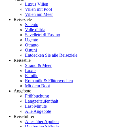
Luxus Villen
Villen mit Pool
Villen am Meer
Reiseziele
Salento
Valle d'Itria
Savelletri di Fasano
Ugento
Otranto
Ostuni
Entdecken Sie alle Reiseziele
Reisestile
Strand & Meer
Luxus
Familie
Romantik & Flitterwochen
Mit dem Boot
Angebote
Frühbuchung
Langzeitaufenthalt
Last-Minute
Alle Angebote
Reiseführer
Alles über Apulien
Die besten Strände