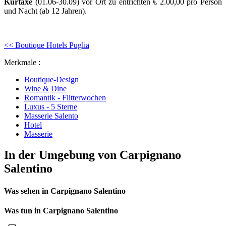
Kurtaxe
(01.06-30.09) vor Ort zu entrichten € 2.00,00 pro Person
und Nacht (ab 12 Jahren).
<< Boutique Hotels Puglia
Merkmale :
Boutique-Design
Wine & Dine
Romantik - Flitterwochen
Luxus - 5 Sterne
Masserie Salento
Hotel
Masserie
In der Umgebung von Carpignano
Salentino
Was sehen in Carpignano Salentino
Was tun in Carpignano Salentino