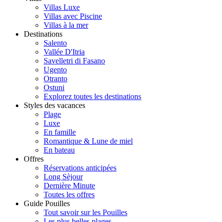
Villas Luxe
Villas avec Piscine
Villas à la mer
Destinations
Salento
Vallée D'Itria
Savelletri di Fasano
Ugento
Otranto
Ostuni
Explorez toutes les destinations
Styles des vacances
Plage
Luxe
En famille
Romantique & Lune de miel
En bateau
Offres
Réservations anticipées
Long Sèjour
Dernière Minute
Toutes les offres
Guide Pouilles
Tout savoir sur les Pouilles
Les plus belles plages