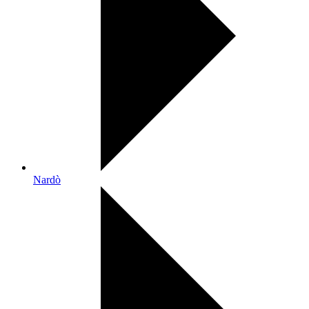
Nardò