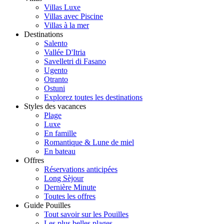
Villas Luxe
Villas avec Piscine
Villas à la mer
Destinations
Salento
Vallée D'Itria
Savelletri di Fasano
Ugento
Otranto
Ostuni
Explorez toutes les destinations
Styles des vacances
Plage
Luxe
En famille
Romantique & Lune de miel
En bateau
Offres
Réservations anticipées
Long Sèjour
Dernière Minute
Toutes les offres
Guide Pouilles
Tout savoir sur les Pouilles
Les plus belles plages