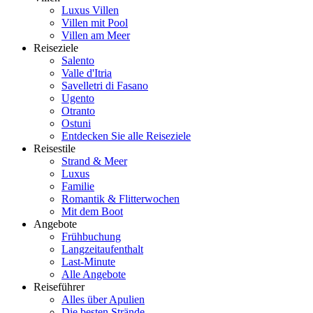
Luxus Villen
Villen mit Pool
Villen am Meer
Reiseziele
Salento
Valle d'Itria
Savelletri di Fasano
Ugento
Otranto
Ostuni
Entdecken Sie alle Reiseziele
Reisestile
Strand & Meer
Luxus
Familie
Romantik & Flitterwochen
Mit dem Boot
Angebote
Frühbuchung
Langzeitaufenthalt
Last-Minute
Alle Angebote
Reiseführer
Alles über Apulien
Die besten Strände