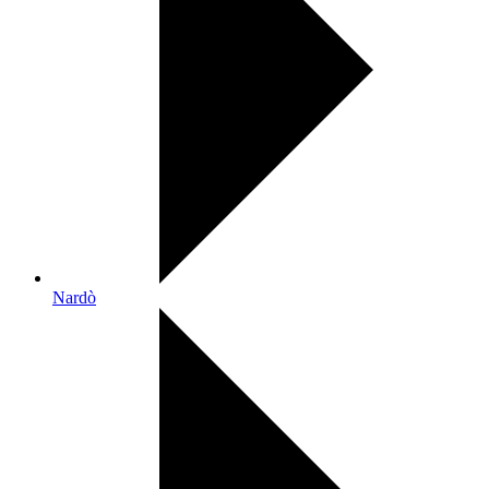
Nardò