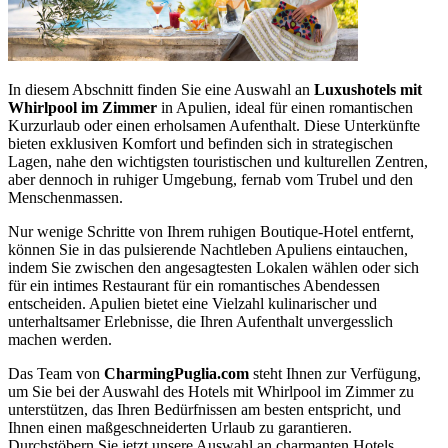
In diesem Abschnitt finden Sie eine Auswahl an
Luxushotels mit
Whirlpool im Zimmer
in Apulien, ideal für einen romantischen
Kurzurlaub oder einen erholsamen Aufenthalt. Diese Unterkünfte
bieten exklusiven Komfort und befinden sich in strategischen
Lagen, nahe den wichtigsten touristischen und kulturellen Zentren,
aber dennoch in ruhiger Umgebung, fernab vom Trubel und den
Menschenmassen.
Nur wenige Schritte von Ihrem ruhigen Boutique-Hotel entfernt,
können Sie in das pulsierende Nachtleben Apuliens eintauchen,
indem Sie zwischen den angesagtesten Lokalen wählen oder sich
für ein intimes Restaurant für ein romantisches Abendessen
entscheiden. Apulien bietet eine Vielzahl kulinarischer und
unterhaltsamer Erlebnisse, die Ihren Aufenthalt unvergesslich
machen werden.
Das Team von
CharmingPuglia.com
steht Ihnen zur Verfügung,
um Sie bei der Auswahl des Hotels mit Whirlpool im Zimmer zu
unterstützen, das Ihren Bedürfnissen am besten entspricht, und
Ihnen einen maßgeschneiderten Urlaub zu garantieren.
Durchstöbern Sie jetzt unsere Auswahl an charmanten Hotels,