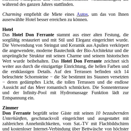
während des ganzen Jahres stattfinden.
Charming
empfiehlt die Miete eines
Autos
, um das von Ihnen
auserwählte Hotel besser erreichen zu können.
Hotel
Das
Hotel Don Ferrante
stammt aus einer alten Festung, die
sorgfältig restauriert und mit Stil und Eleganz eingerichtet wurde.
Die Verwendung von Steingut und Keramik aus Apulien verkörpert
die angewendete, moderne Bautechnik der Bio-Architektur und die
ursprüngliche Struktur mit seinen Charme und seinem historischen
Wert wurde beibehalten. Das
Hotel Don Ferrante
zeichnet sich
weiter aus durch die einzigartige Einrichtung, die hellen Farben und
die erstklassigen Details. Auf den Terrassen befinden sich 14
beleuchtete Schornsteine − die Sie bestimmt ins Staunen versetzten
− deren gedämpftes Licht, die tollen Terrassen und die endlose
Aussicht auf das Meer romantisch schmücken. Die Sonnenterrasse
und der Infinity-Pool mit Hydromassage Funktion lädt zur
Entspannung ein.
Zimmer
Don Ferrante
begrüßt seine Gäste mit seinen
10
bezaubernden
Unterkünften
, geschmackvoll eingerichtet und ausgestattet mit
zahlreichen Annehmlichkeiten, vom Sat.-TV mit Flachbildschirm
und kostenloser Internet-Verbindung über Bettwäsche von höchster