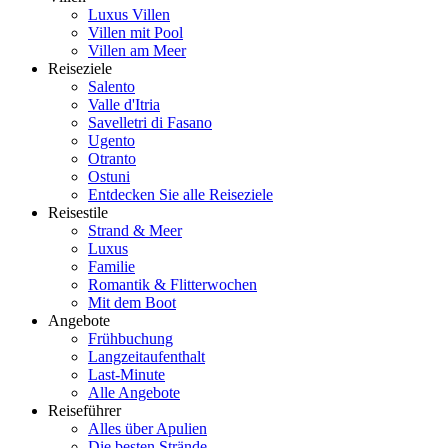
Luxus Villen
Villen mit Pool
Villen am Meer
Reiseziele
Salento
Valle d'Itria
Savelletri di Fasano
Ugento
Otranto
Ostuni
Entdecken Sie alle Reiseziele
Reisestile
Strand & Meer
Luxus
Familie
Romantik & Flitterwochen
Mit dem Boot
Angebote
Frühbuchung
Langzeitaufenthalt
Last-Minute
Alle Angebote
Reiseführer
Alles über Apulien
Die besten Strände