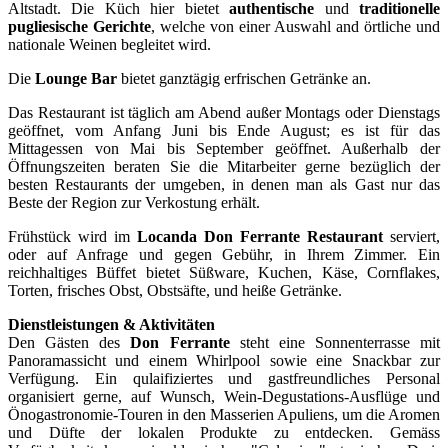
Altstadt. Die Küch hier bietet
authentische
und
traditionelle
pugliesische
Gerichte
, welche von einer Auswahl and örtliche und
nationale Weinen begleitet wird.
Die
Lounge Bar
bietet ganztägig erfrischen Getränke an.
Das Restaurant ist täglich am Abend außer Montags oder Dienstags
geöffnet, vom Anfang Juni bis Ende August; es ist für das
Mittagessen von Mai bis September geöffnet. Außerhalb der
Öffnungszeiten beraten Sie die Mitarbeiter gerne bezüglich der
besten Restaurants der umgeben, in denen man als Gast nur das
Beste der Region zur Verkostung erhält.
Frühstück wird im
Locanda Don Ferrante Restaurant
serviert,
oder auf Anfrage und gegen Gebühr, in Ihrem Zimmer. Ein
reichhaltiges Büffet bietet Süßware, Kuchen, Käse, Cornflakes,
Torten, frisches Obst, Obstsäfte, und heiße Getränke.
Dienstleistungen & Aktivitäten
Den Gästen des
Don Ferrante
steht eine Sonnenterrasse mit
Panoramassicht und einem Whirlpool sowie eine Snackbar zur
Verfügung. Ein qulaifiziertes und gastfreundliches Personal
organisiert gerne, auf Wunsch, Wein-Degustations-Ausflüge und
Önogastronomie-Touren in den Masserien Apuliens, um die Aromen
und Düfte der lokalen Produkte zu entdecken. Gemäss