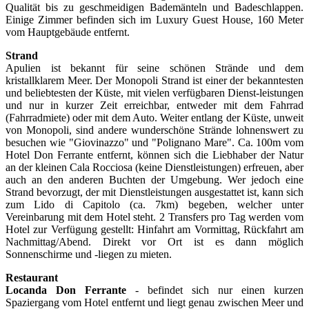
Qualität bis zu geschmeidigen Bademänteln und Badeschlappen.
Einige Zimmer befinden sich im Luxury Guest House, 160 Meter
vom Hauptgebäude entfernt.
Strand
Apulien ist bekannt für seine schönen Strände und dem
kristallklarem Meer. Der Monopoli Strand ist einer der bekanntesten
und beliebtesten der Küste, mit vielen verfügbaren Dienst-leistungen
und nur in kurzer Zeit erreichbar, entweder mit dem Fahrrad
(Fahrradmiete) oder mit dem Auto. Weiter entlang der Küste, unweit
von Monopoli, sind andere wunderschöne Strände lohnenswert zu
besuchen wie "Giovinazzo" und "Polignano Mare". Ca. 100m vom
Hotel Don Ferrante entfernt, können sich die Liebhaber der Natur
an der kleinen Cala Rocciosa (keine Dienstleistungen) erfreuen, aber
auch an den anderen Buchten der Umgebung. Wer jedoch eine
Strand bevorzugt, der mit Dienstleistungen ausgestattet ist, kann sich
zum Lido di Capitolo (ca. 7km) begeben, welcher unter
Vereinbarung mit dem Hotel steht. 2 Transfers pro Tag werden vom
Hotel zur Verfügung gestellt: Hinfahrt am Vormittag, Rückfahrt am
Nachmittag/Abend. Direkt vor Ort ist es dann möglich
Sonnenschirme und -liegen zu mieten.
Restaurant
Locanda Don Ferrante
- befindet sich nur einen kurzen
Spaziergang vom Hotel entfernt und liegt genau zwischen Meer und