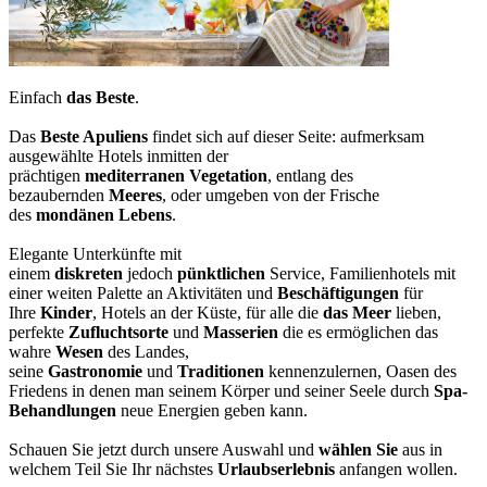
Einfach
das Beste
.
Das
Beste Apuliens
findet sich auf dieser Seite: aufmerksam
ausgewählte Hotels inmitten der
prächtigen
mediterranen
Vegetation
, entlang des
bezaubernden
Meeres
, oder umgeben von der Frische
des
mondänen Lebens
.
Elegante Unterkünfte mit
einem
diskreten
jedoch
pünktlichen
Service, Familienhotels mit
einer weiten Palette an Aktivitäten und
Beschäftigungen
für
Ihre
Kinder
, Hotels an der Küste, für alle die
das Meer
lieben,
perfekte
Zufluchtsorte
und
Masserien
die es ermöglichen das
wahre
Wesen
des Landes,
seine
Gastronomie
und
Traditionen
kennenzulernen, Oasen des
Friedens in denen man seinem Körper und seiner Seele durch
Spa-
Behandlungen
neue Energien geben kann.
Schauen Sie jetzt durch unsere Auswahl und
wählen Sie
aus in
welchem Teil Sie Ihr nächstes
Urlaubserlebnis
anfangen wollen.