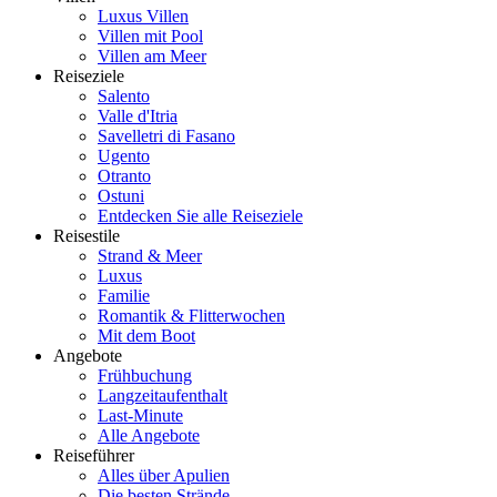
Luxus Villen
Villen mit Pool
Villen am Meer
Reiseziele
Salento
Valle d'Itria
Savelletri di Fasano
Ugento
Otranto
Ostuni
Entdecken Sie alle Reiseziele
Reisestile
Strand & Meer
Luxus
Familie
Romantik & Flitterwochen
Mit dem Boot
Angebote
Frühbuchung
Langzeitaufenthalt
Last-Minute
Alle Angebote
Reiseführer
Alles über Apulien
Die besten Strände