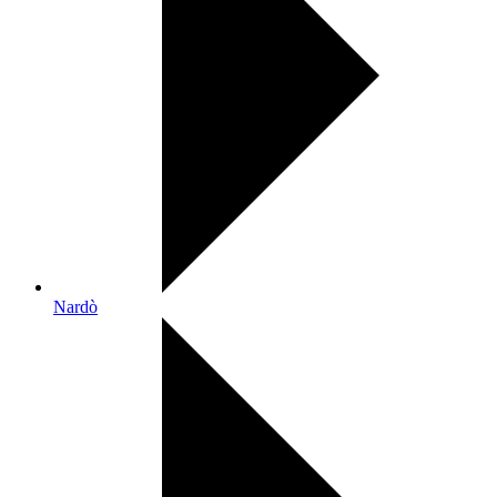
Nardò