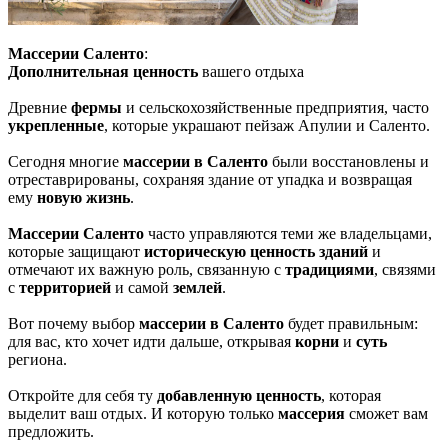
Массерии Саленто
:
Дополнительная ценность
вашего отдыха
Древние
фермы
и сельскохозяйственные предприятия, часто
укрепленные
, которые украшают пейзаж Апулии и Саленто.
Сегодня многие
массерии в Саленто
были восстановлены и
отреставрированы, сохраняя здание от упадка и возвращая
ему
новую жизнь
.
Массерии Саленто
часто управляются теми же владельцами,
которые защищают
историческую ценность зданий
и
отмечают их важную роль, связанную с
традициями
, связями
с
территорией
и самой
землей
.
Вот почему выбор
массерии в Саленто
будет правильным:
для вас, кто хочет идти дальше, открывая
корни
и
суть
региона.
Откройте для себя ту
добавленную ценность
, которая
выделит ваш отдых. И которую только
массерия
сможет вам
предложить.