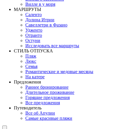
Вилле в у моря
MАРШРУТЫ
Саленто
Долина Итрии
Савеллетри в Фазано
Удженто
Отранто
Остуни
Исследовать все маршруты
СТИЛЬ OТПУСКА
Пляж
Люкс
Семья
Романтические и медовые месяцы
На катере
Предложения
Раннее бронирование
Длительное проживание
Горящие предложения
Все предложения
Путеводитель
Все об Апулии
Самые красивые пляжи