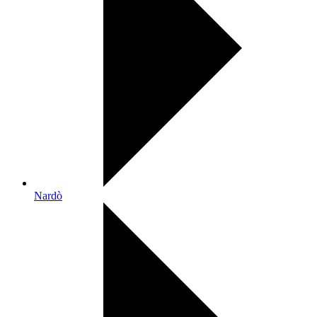
Nardò