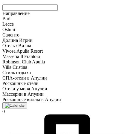
Направление
Bari
Lecce
Ostuni
Саленто
Долина Итрии
Отель / Вилла
Vivosa Apulia Resort
Masseria Il Frantoio
Robinson Club Apulia
Villa Cristina
Стиль отдыха
СПА-отели в Апулии
Роскошные отели
Отели у моря Апулии
Массерии в Апулии
Роскошные виллы в Апулии
0