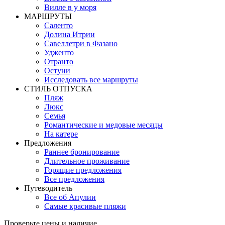
Вилле в у моря
MАРШРУТЫ
Саленто
Долина Итрии
Савеллетри в Фазано
Удженто
Отранто
Остуни
Исследовать все маршруты
СТИЛЬ OТПУСКА
Пляж
Люкс
Семья
Романтические и медовые месяцы
На катере
Предложения
Раннее бронирование
Длительное проживание
Горящие предложения
Все предложения
Путеводитель
Все об Апулии
Самые красивые пляжи
Проверьте цены и наличие