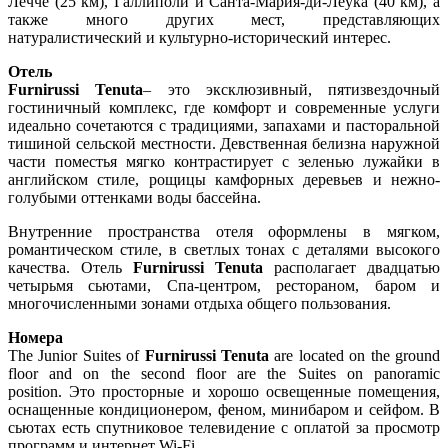
Лечче (25 км), Галлиполи и Санта-Мария-ди-Леука (40 км), а
также много других мест, представляющих
натуралистический и культурно-исторический интерес.
Отель
Furnirussi Tenuta
– это эксклюзивный, пятизвездочный
гостиничный комплекс, где комфорт и современные услуги
идеально сочетаются с традициями, запахами и пасторальной
тишиной сельской местности. Девственная белизна наружной
части поместья мягко контрастирует с зеленью лужайки в
английском стиле, рощицы камфорных деревьев и нежно-
голубыми оттенками воды бассейна.
Внутренние пространства отеля оформлены в мягком,
романтическом стиле, в светлых тонах с деталями высокого
качества. Отель
Furnirussi Tenuta
располагает двадцатью
четырьмя сьютами, Спа-центром, рестораном, баром и
многочисленными зонами отдыха общего пользования.
Номера
The Junior Suites of
Furnirussi Tenuta
are located on the ground
floor and on the second floor are the Suites on panoramic
position. Это просторные и хорошо освещенные помещения,
оснащенные кондиционером, феном, минибаром и сейфом. В
сьютах есть спутниковое телевидение с оплатой за просмотр
программ и интернет Wi-Fi.