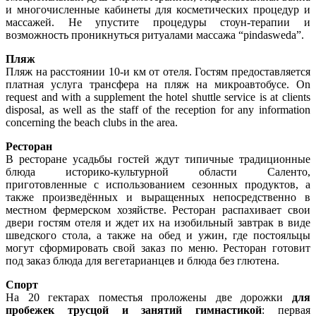
и многочисленные кабинеты для косметических процедур и
массажей. Не упустите процедуры стоун-терапии и
возможность проникнуться ритуалами массажа “pindasweda”.
Пляж
Пляж на расстоянии 10-и км от отеля. Гостям предоставляется
платная услуга трансфера на пляж на микроавтобусе. On
request and with a supplement the hotel shuttle service is at clients
disposal, as well as the staff of the reception for any information
concerning the beach clubs in the area.
Ресторан
В ресторане усадьбы гостей ждут типичные традиционные
блюда историко-культурной области Саленто,
приготовленные с использованием сезонных продуктов, а
также произведённых и выращенных непосредственно в
местном фермерском хозяйстве. Ресторан распахивает свои
двери гостям отеля и ждет их на изобильный завтрак в виде
шведского стола, а также на обед и ужин, где постояльцы
могут сформировать свой заказ по меню. Ресторан готовит
под заказ блюда для вегетарианцев и блюда без глютена.
Спорт
На 20 гектарах поместья проложены две дорожки
для
пробежек трусцой и занятий гимнастикой
: первая