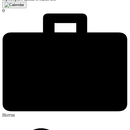
0
Нотти