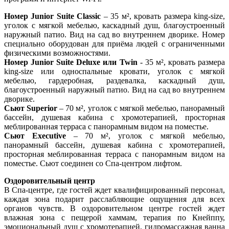
Номер Junior Suite Classic
– 35 м², кровать размера king-size,
уголок с мягкой мебелью, каскадный душ, благоустроенный
наружный патио. Вид на сад во внутреннем дворике. Номер
специально оборудован для приёма людей с ограниченными
физическими возможностями.
Номер Junior Suite Deluxe или Twin
- 35 м², кровать размера
king-size или односпальные кровати, уголок с мягкой
мебелью, гардеробная, раздевалка, каскадный душ,
благоустроенный наружный патио. Вид на сад во внутреннем
дворике.
Сьют Superior
– 70 м², уголок с мягкой мебелью, панорамный
бассейн, душевая кабина с хромотерапией, просторная
меблированная терраса с панорамным видом на поместье.
Сьют Executive
– 70 м², уголок с мягкой мебелью,
панорамный бассейн, душевая кабина с хромотерапией,
просторная меблированная терраса с панорамным видом на
поместье. Сьют соединен со Спа-центром лифтом.
Оздоровительный центр
В Спа-центре, где гостей ждет квалифицированный персонал,
каждая зона подарит расслабляющие ощущения для всех
органов чувств. В оздоровительном центре гостей ждет
влажная зона с пещерой хаммам, терапия по Кнейппу,
эмоциональный душ с хромотерапией, гидромассажная ванна