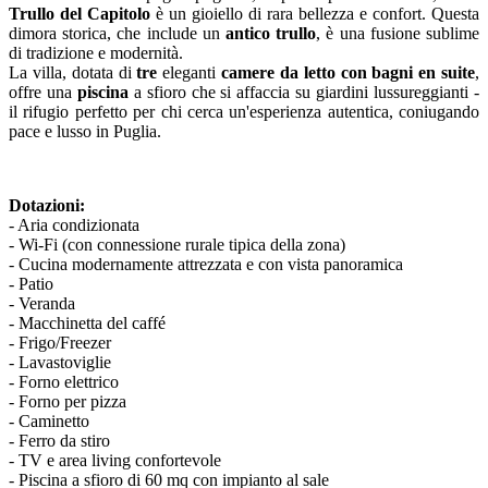
Trullo del Capitolo
è un gioiello di rara bellezza e confort. Questa
dimora storica, che include un
antico trullo
, è una fusione sublime
di tradizione e modernità.
La villa, dotata di
tre
eleganti
camere da letto con bagni en suite
,
offre una
piscina
a sfioro che si affaccia su giardini lussureggianti -
il rifugio perfetto per chi cerca un'esperienza autentica, coniugando
pace e lusso in Puglia.
Dotazioni:
- Aria condizionata
- Wi-Fi (con connessione rurale tipica della zona)
- Cucina modernamente attrezzata e con vista panoramica
- Patio
- Veranda
- Macchinetta del caffé
- Frigo/Freezer
- Lavastoviglie
- Forno elettrico
- Forno per pizza
- Caminetto
- Ferro da stiro
- TV e area living confortevole
- Piscina a sfioro di 60 mq con impianto al sale