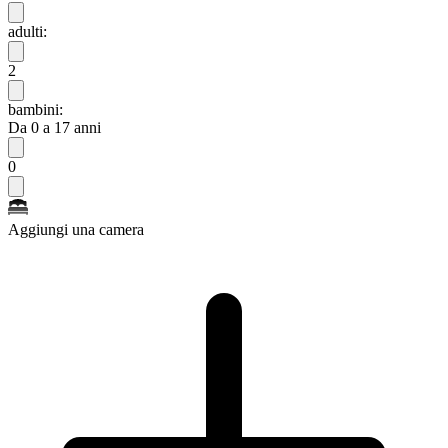
adulti:
2
bambini:
Da 0 a 17 anni
0
Aggiungi una camera