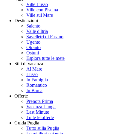
Ville Lusso
Ville con Piscina
Ville sul Mare
Destinazioni
Salento
Valle d'Itria
Savelletri di Fasano
Ugento
Otranto
Ostuni
Esplora tutte le mete
Stili di vacanza
Al Mare
Lusso
In Famiglia
Romantico
In Barca
Offerte
Prenota Prima
Vacanza Lunga
Last Minute
Tutte le offerte
Guida Puglia
Tutto sulla Puglia
Le migliori spiagge