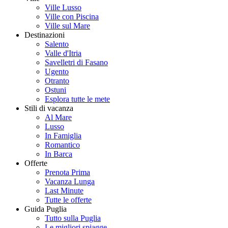
Ville Lusso
Ville con Piscina
Ville sul Mare
Destinazioni
Salento
Valle d'Itria
Savelletri di Fasano
Ugento
Otranto
Ostuni
Esplora tutte le mete
Stili di vacanza
Al Mare
Lusso
In Famiglia
Romantico
In Barca
Offerte
Prenota Prima
Vacanza Lunga
Last Minute
Tutte le offerte
Guida Puglia
Tutto sulla Puglia
Le migliori spiagge