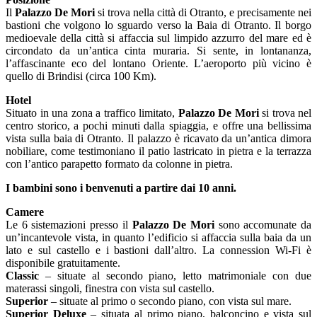
Il
Palazzo De Mori
si trova nella città di Otranto, e precisamente nei
bastioni che volgono lo sguardo verso la Baia di Otranto. Il borgo
medioevale della città si affaccia sul limpido azzurro del mare ed è
circondato da un’antica cinta muraria. Si sente, in lontananza,
l’affascinante eco del lontano Oriente. L’aeroporto più vicino è
quello di Brindisi (circa 100 Km).
Hotel
Situato in una zona a traffico limitato,
Palazzo De Mori
si trova nel
centro storico, a pochi minuti dalla spiaggia, e offre una bellissima
vista sulla baia di Otranto. Il palazzo è ricavato da un’antica dimora
nobiliare, come testimoniano il patio lastricato in pietra e la terrazza
con l’antico parapetto formato da colonne in pietra.
I bambini sono i benvenuti a partire dai 10 anni.
Camere
Le 6 sistemazioni presso il
Palazzo De Mori
sono accomunate da
un’incantevole vista, in quanto l’edificio si affaccia sulla baia da un
lato e sul castello e i bastioni dall’altro. La connession Wi-Fi è
disponibile gratuitamente.
Classic
– situate al secondo piano, letto matrimoniale con due
materassi singoli, finestra con vista sul castello.
Superior
– situate al primo o secondo piano, con vista sul mare.
Superior Deluxe
– situata al primo piano, balconcino e vista sul