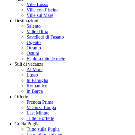
Ville Lusso
Ville con Piscina
Ville sul Mare
Destinazioni
Salento
Valle d'Itria
Savelletri di Fasano
Ugento
Otranto
Ostuni
Esplora tutte le mete
Stili di vacanza
Al Mare
Lusso
In Famiglia
Romantico
In Barca
Offerte
Prenota Prima
Vacanza Lunga
Last Minute
Tutte le offerte
Guida Puglia
Tutto sulla Puglia
Le migliori spiagge