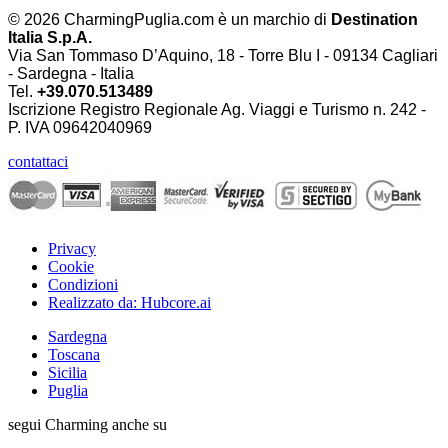
© 2026 CharmingPuglia.com è un marchio di
Destination
Italia S.p.A.
Via San Tommaso D’Aquino, 18 - Torre Blu I - 09134 Cagliari
- Sardegna - Italia
Tel.
+39.070.513489
Iscrizione Registro Regionale Ag. Viaggi e Turismo n. 242 -
P. IVA
09642040969
contattaci
Privacy
Cookie
Condizioni
Realizzato da: Hubcore.ai
Sardegna
Toscana
Sicilia
Puglia
segui Charming anche su