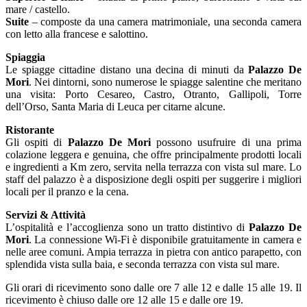
mare / castello.
Suite
– composte da una camera matrimoniale, una seconda camera
con letto alla francese e salottino.
Spiaggia
Le spiagge cittadine distano una decina di minuti da
Palazzo De
Mori
. Nei dintorni, sono numerose le spiagge salentine che meritano
una visita: Porto Cesareo, Castro, Otranto, Gallipoli, Torre
dell’Orso, Santa Maria di Leuca per citarne alcune.
Ristorante
Gli ospiti di
Palazzo De Mori
possono usufruire di una prima
colazione leggera e genuina, che offre principalmente prodotti locali
e ingredienti a Km zero, servita nella terrazza con vista sul mare. Lo
staff del palazzo è a disposizione degli ospiti per suggerire i migliori
locali per il pranzo e la cena.
Servizi & Attività
L’ospitalità e l’accoglienza sono un tratto distintivo di
Palazzo De
Mori
. La connessione Wi-Fi è disponibile gratuitamente in camera e
nelle aree comuni. Ampia terrazza in pietra con antico parapetto, con
splendida vista sulla baia, e seconda terrazza con vista sul mare.
Gli orari di ricevimento sono dalle ore 7 alle 12 e dalle 15 alle 19. Il
ricevimento è chiuso dalle ore 12 alle 15 e dalle ore 19.