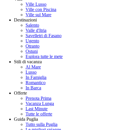
Ville Lusso
Ville con Piscina
Ville sul Mare
Destinazioni
Salento
Valle d'Itria
Savelletri di Fasano
Ugento
Otranto
Ostuni
Esplora tutte le mete
Stili di vacanza
Al Mare
Lusso
In Famiglia
Romantico
In Barca
Offerte
Prenota Prima
Vacanza Lunga
Last Minute
Tutte le offerte
Guida Puglia
Tutto sulla Puglia
Le migliori spiagge