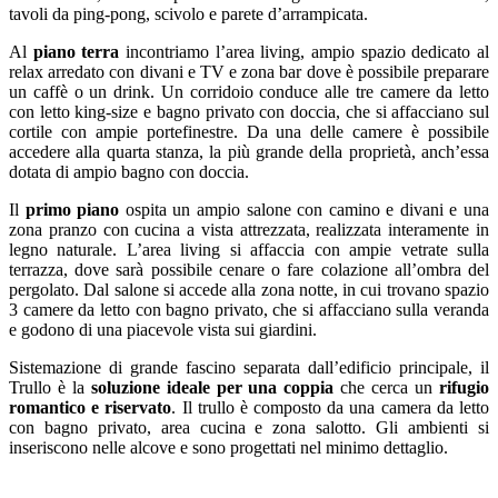
tavoli da ping-pong, scivolo e parete d’arrampicata.
Al
piano terra
incontriamo l’area living, ampio spazio dedicato al
relax arredato con divani e TV e zona bar dove è possibile preparare
un caffè o un drink. Un corridoio conduce alle tre camere da letto
con letto king-size e bagno privato con doccia, che si affacciano sul
cortile con ampie portefinestre. Da una delle camere è possibile
accedere alla quarta stanza, la più grande della proprietà, anch’essa
dotata di ampio bagno con doccia.
Il
primo piano
ospita un ampio salone con camino e divani e una
zona pranzo con cucina a vista attrezzata, realizzata interamente in
legno naturale. L’area living si affaccia con ampie vetrate sulla
terrazza, dove sarà possibile cenare o fare colazione all’ombra del
pergolato. Dal salone si accede alla zona notte, in cui trovano spazio
3 camere da letto con bagno privato, che si affacciano sulla veranda
e godono di una piacevole vista sui giardini.
Sistemazione di grande fascino separata dall’edificio principale, il
Trullo è la
soluzione ideale per una coppia
che cerca un
rifugio
romantico e riservato
. Il trullo è composto da una camera da letto
con bagno privato, area cucina e zona salotto. Gli ambienti si
inseriscono nelle alcove e sono progettati nel minimo dettaglio.