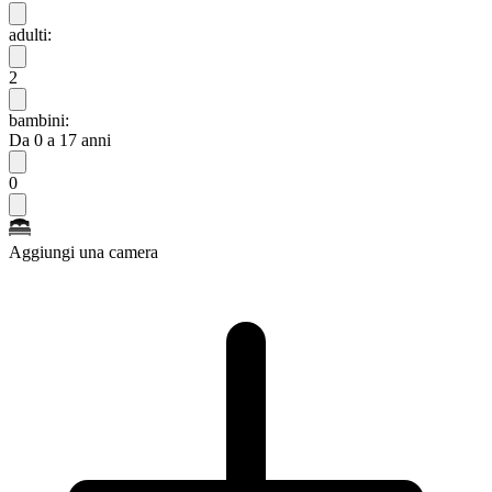
adulti:
2
bambini:
Da 0 a 17 anni
0
Aggiungi una camera