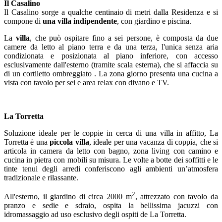
Il Casalino
Il Casalino sorge a qualche centinaio di metri dalla Residenza e si
compone di
una villa indipendente
, con giardino e piscina.
La
villa
, che può ospitare fino a sei persone, è composta da due
camere da letto al piano terra e da una terza, l'unica senza aria
condizionata e posizionata al piano inferiore, con accesso
esclusivamente dall'esterno (tramite scala esterna), che si affaccia su
di un cortiletto ombreggiato . La zona giorno presenta una cucina a
vista con tavolo per sei e area relax con divano e TV.
La Torretta
Soluzione ideale per le coppie in cerca di una villa in affitto, La
Torretta è una
piccola villa
, ideale per una vacanza di coppia, che si
articola in camera da letto con bagno, zona living con camino e
cucina in pietra con mobili su misura. Le volte a botte dei soffitti e le
tinte tenui degli arredi conferiscono agli ambienti un’atmosfera
tradizionale e rilassante.
2
All'esterno, il giardino di circa 2000 m
, attrezzato con tavolo da
pranzo e sedie e sdraio, ospita la bellissima jacuzzi con
idromassaggio ad uso esclusivo degli ospiti de La Torretta.