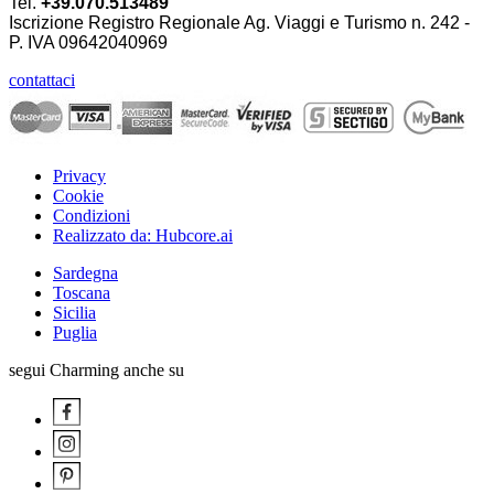
Tel.
+39.070.513489
Iscrizione Registro Regionale Ag. Viaggi e Turismo n. 242 -
P. IVA
09642040969
contattaci
Privacy
Cookie
Condizioni
Realizzato da: Hubcore.ai
Sardegna
Toscana
Sicilia
Puglia
segui Charming anche su