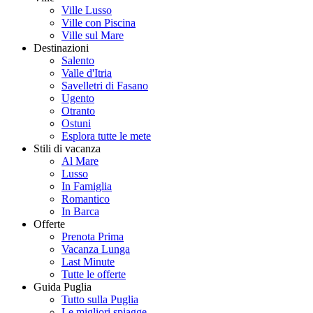
Ville Lusso
Ville con Piscina
Ville sul Mare
Destinazioni
Salento
Valle d'Itria
Savelletri di Fasano
Ugento
Otranto
Ostuni
Esplora tutte le mete
Stili di vacanza
Al Mare
Lusso
In Famiglia
Romantico
In Barca
Offerte
Prenota Prima
Vacanza Lunga
Last Minute
Tutte le offerte
Guida Puglia
Tutto sulla Puglia
Le migliori spiagge