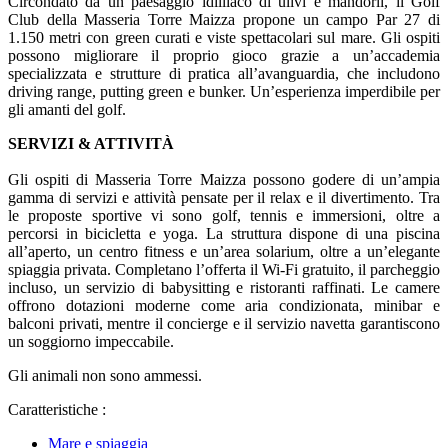
Circondato da un paesaggio idilliaco di ulivi e mandorli, il Golf
Club della Masseria Torre Maizza propone un campo Par 27 di
1.150 metri con green curati e viste spettacolari sul mare. Gli ospiti
possono migliorare il proprio gioco grazie a un’accademia
specializzata e strutture di pratica all’avanguardia, che includono
driving range, putting green e bunker. Un’esperienza imperdibile per
gli amanti del golf.
SERVIZI & ATTIVITÀ
Gli ospiti di Masseria Torre Maizza possono godere di un’ampia
gamma di servizi e attività pensate per il relax e il divertimento. Tra
le proposte sportive vi sono golf, tennis e immersioni, oltre a
percorsi in bicicletta e yoga. La struttura dispone di una piscina
all’aperto, un centro fitness e un’area solarium, oltre a un’elegante
spiaggia privata. Completano l’offerta il Wi-Fi gratuito, il parcheggio
incluso, un servizio di babysitting e ristoranti raffinati. Le camere
offrono dotazioni moderne come aria condizionata, minibar e
balconi privati, mentre il concierge e il servizio navetta garantiscono
un soggiorno impeccabile.
Gli animali non sono ammessi.
Caratteristiche :
Mare e spiaggia