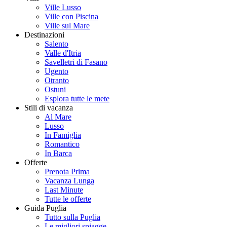
Ville Lusso
Ville con Piscina
Ville sul Mare
Destinazioni
Salento
Valle d'Itria
Savelletri di Fasano
Ugento
Otranto
Ostuni
Esplora tutte le mete
Stili di vacanza
Al Mare
Lusso
In Famiglia
Romantico
In Barca
Offerte
Prenota Prima
Vacanza Lunga
Last Minute
Tutte le offerte
Guida Puglia
Tutto sulla Puglia
Le migliori spiagge