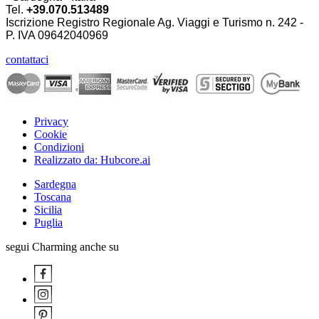
Tel.
+39.070.513489
Iscrizione Registro Regionale Ag. Viaggi e Turismo n. 242 -
P. IVA
09642040969
contattaci
Privacy
Cookie
Condizioni
Realizzato da: Hubcore.ai
Sardegna
Toscana
Sicilia
Puglia
segui Charming anche su