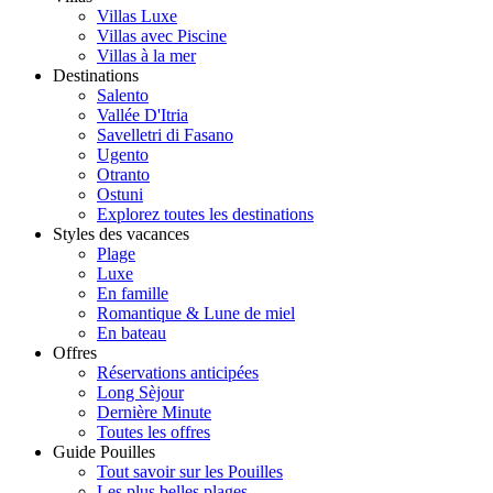
Villas Luxe
Villas avec Piscine
Villas à la mer
Destinations
Salento
Vallée D'Itria
Savelletri di Fasano
Ugento
Otranto
Ostuni
Explorez toutes les destinations
Styles des vacances
Plage
Luxe
En famille
Romantique & Lune de miel
En bateau
Offres
Réservations anticipées
Long Sèjour
Dernière Minute
Toutes les offres
Guide Pouilles
Tout savoir sur les Pouilles
Les plus belles plages