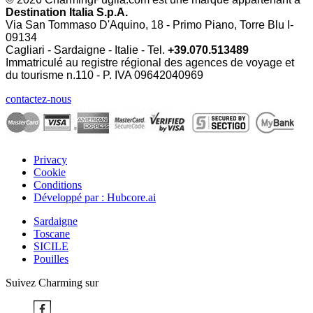
Destination Italia S.p.A.
Via San Tommaso D'Aquino, 18 - Primo Piano, Torre Blu I-
09134
Cagliari - Sardaigne - Italie - Tel.
+39.070.513489
Immatriculé au registre régional des agences de voyage et
du tourisme n.110 - P. IVA
09642040969
contactez-nous
Privacy
Cookie
Conditions
Développé par : Hubcore.ai
Sardaigne
Toscane
SICILE
Pouilles
Suivez Charming sur