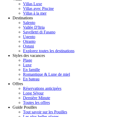
Villas Luxe
Villas avec Piscine
Villas à la mer
Destinations
Salento
Vallée D'Itria
Savelletri di Fasano
Ugento
Otranto
Ostuni
Explorez toutes les destinations
Styles des vacances
Plage
Luxe
En famille
Romantique & Lune de miel
En bateau
Offres
Réservations anticipées
Long Sèjour
Dernière Minute
Toutes les offres
Guide Pouilles
Tout savoir sur les Pouilles
Les plus belles plages