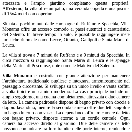
attrezzata e l'ampio giardino completano questa proprietà.
All'esterno, la villa offre un patio, una veranda coperta e una piscina
di 15x4 metri con copertura.
Situata a pochi minuti dalle campagne di Ruffano e Specchia, Villa
Monamu offre un accesso comodo ai paesi autentici e caratteristici
del Salento. In breve tempo in auto, è possibile raggiungere mete
turistiche rinomate come Lecce, Otranto, Gallipoli e Santa Maria di
Leuca.
La villa si trova a 7 minuti da Ruffano e a 9 minuti da Specchia. In
circa mezzora si raggiungono Santa Maria di Leuca e le spiagge
della Marina di Pescoluse, note come le Maldive del Salento.
Villa Monamu
è costruita con grande attenzione per mantenere
l’architettura tradizionale pugliese e integrarsi armoniosamente nel
paesaggio circostante. Si sviluppa su un unico livello e vanta soffitti
a volta tipici e un camino moderno. La casa principale include un
ampio soggiorno, una cucina completamente attrezzata e due camere
da letto. La camera padronale dispone di bagno privato con doccia e
doppio lavandino, mentre la seconda camera offre due letti singoli e
un bagno interno con vasca. La dependance offre tre camere da letto
con bagno privato, disposte attorno a un cortile centrale. Ogni
camera ha accesso diretto al giardino. Due delle camere da letto
possono comunicare tra loro tramite delle porte interne, rendendole