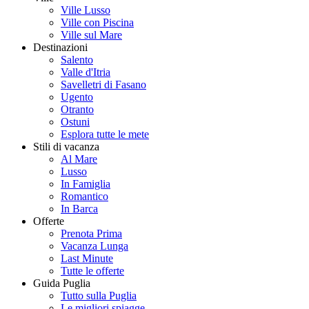
Ville Lusso
Ville con Piscina
Ville sul Mare
Destinazioni
Salento
Valle d'Itria
Savelletri di Fasano
Ugento
Otranto
Ostuni
Esplora tutte le mete
Stili di vacanza
Al Mare
Lusso
In Famiglia
Romantico
In Barca
Offerte
Prenota Prima
Vacanza Lunga
Last Minute
Tutte le offerte
Guida Puglia
Tutto sulla Puglia
Le migliori spiagge