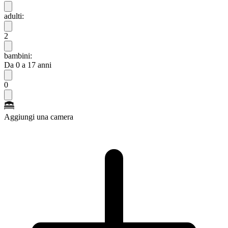
adulti:
2
bambini:
Da 0 a 17 anni
0
Aggiungi una camera