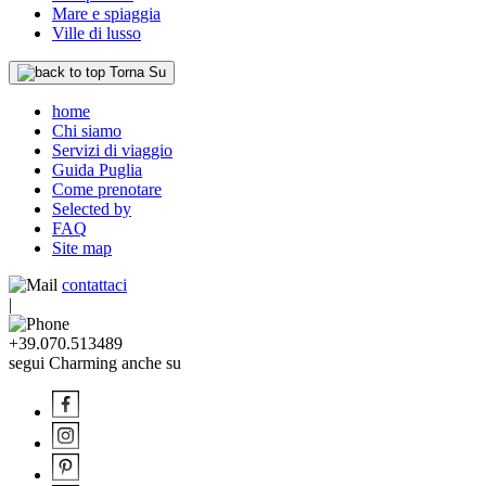
Mare e spiaggia
Ville di lusso
Torna Su
home
Chi siamo
Servizi di viaggio
Guida Puglia
Come prenotare
Selected by
FAQ
Site map
contattaci
|
+39.070.513489
segui Charming anche su