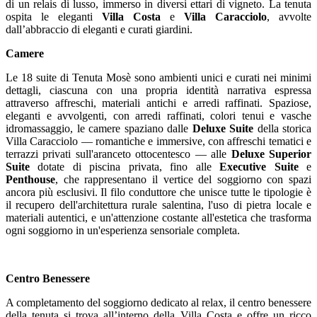
di un relais di lusso, immerso in diversi ettari di vigneto. La tenuta
ospita le eleganti
Villa Costa
e
Villa Caracciolo
, avvolte
dall’abbraccio di eleganti e curati giardini.
Camere
Le 18 suite di Tenuta Mosè sono ambienti unici e curati nei minimi
dettagli, ciascuna con una propria identità narrativa espressa
attraverso affreschi, materiali antichi e arredi raffinati. Spaziose,
eleganti e avvolgenti, con arredi raffinati, colori tenui e vasche
idromassaggio, le camere spaziano dalle
Deluxe Suite
della storica
Villa Caracciolo — romantiche e immersive, con affreschi tematici e
terrazzi privati sull'aranceto ottocentesco — alle
Deluxe Superior
Suite
dotate di piscina privata, fino alle
Executive Suite
e
Penthouse
, che rappresentano il vertice del soggiorno con spazi
ancora più esclusivi. Il filo conduttore che unisce tutte le tipologie è
il recupero dell'architettura rurale salentina, l'uso di pietra locale e
materiali autentici, e un'attenzione costante all'estetica che trasforma
ogni soggiorno in un'esperienza sensoriale completa.
Centro Benessere
A completamento del soggiorno dedicato al relax, il centro benessere
della tenuta si trova all’interno della Villa Costa e offre un ricco