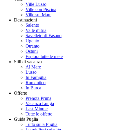
Ville Lusso
Ville con Piscina
Ville sul Mare
Destinazioni
Salento
Valle d'Itria
Savelletri di Fasano
Ugento
Otranto
Ostuni
Esplora tutte le mete
Stili di vacanza
Al Mare
Lusso
In Famiglia
Romantico
In Barca
Offerte
Prenota Prima
Vacanza Lunga
Last Minute
Tutte le offerte
Guida Puglia
Tutto sulla Puglia
Le migliori spiagge