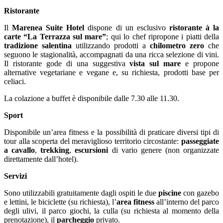
Ristorante
Il
Marenea Suite Hotel
dispone di un esclusivo
ristorante à la
carte
“La Terrazza sul mare”
; qui lo chef ripropone i piatti della
tradizione salentina
utilizzando prodotti a
chilometro zero
che
seguono le stagionalità, accompagnati da una ricca selezione di vini.
Il ristorante gode di una suggestiva
vista sul mare
e propone
alternative vegetariane e vegane e, su richiesta, prodotti base per
celiaci.
La colazione a buffet è disponibile dalle 7.30 alle 11.30.
Sport
Disponibile un’area fitness e la possibilità di praticare diversi tipi di
tour alla scoperta del meraviglioso territorio circostante:
passeggiate
a cavallo
,
trekking
,
escursioni
di vario genere (non organizzate
direttamente dall’hotel).
Servizi
Sono utilizzabili gratuitamente dagli ospiti le due
piscine
con gazebo
e lettini, le biciclette (su richiesta), l’
area fitness
all’interno del parco
degli ulivi, il parco giochi, la culla (su richiesta al momento della
prenotazione), il
parcheggio
privato.