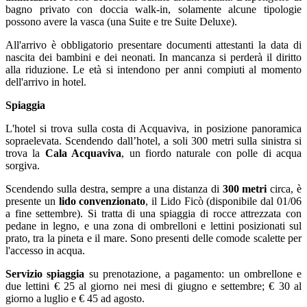
bagno privato con doccia walk-in, solamente alcune tipologie
possono avere la vasca (una Suite e tre Suite Deluxe).
All'arrivo è obbligatorio presentare documenti attestanti la data di
nascita dei bambini e dei neonati. In mancanza si perderà il diritto
alla riduzione. Le età si intendono per anni compiuti al momento
dell'arrivo in hotel.
Spiaggia
L'hotel si trova sulla costa di Acquaviva, in posizione panoramica
sopraelevata. Scendendo dall’hotel, a soli 300 metri sulla sinistra si
trova la
Cala Acquaviva
, un fiordo naturale con polle di acqua
sorgiva.
Scendendo sulla destra, sempre a una distanza di
300 metri
circa, è
presente un
lido convenzionato
, il Lido Ficò (disponibile dal 01/06
a fine settembre). Si tratta di una spiaggia di rocce attrezzata con
pedane in legno, e una zona di ombrelloni e lettini posizionati sul
prato, tra la pineta e il mare. Sono presenti delle comode scalette per
l'accesso in acqua.
Servizio spiaggia
su prenotazione, a pagamento: un ombrellone e
due lettini € 25 al giorno nei mesi di giugno e settembre; € 30 al
giorno a luglio e € 45 ad agosto.