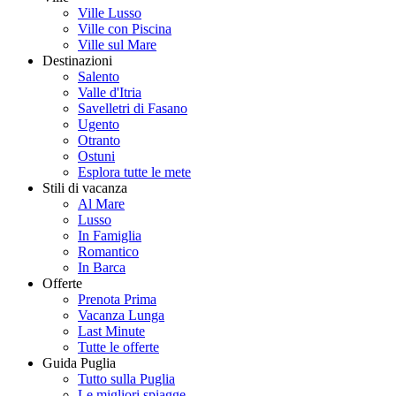
Ville Lusso
Ville con Piscina
Ville sul Mare
Destinazioni
Salento
Valle d'Itria
Savelletri di Fasano
Ugento
Otranto
Ostuni
Esplora tutte le mete
Stili di vacanza
Al Mare
Lusso
In Famiglia
Romantico
In Barca
Offerte
Prenota Prima
Vacanza Lunga
Last Minute
Tutte le offerte
Guida Puglia
Tutto sulla Puglia
Le migliori spiagge