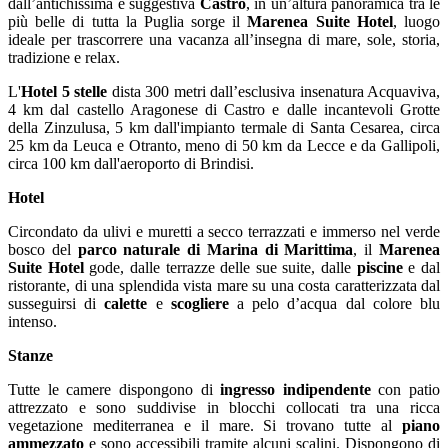
dall’antichissima e suggestiva
Castro
, in un’altura panoramica tra le
più belle di tutta la Puglia sorge il
Marenea Suite Hotel
, luogo
ideale per trascorrere una vacanza all’insegna di mare, sole, storia,
tradizione e relax.
L'
Hotel 5 stelle
dista 300 metri dall’esclusiva insenatura Acquaviva,
4 km dal castello Aragonese di Castro e dalle incantevoli Grotte
della Zinzulusa, 5 km dall'impianto termale di Santa Cesarea, circa
25 km da Leuca e Otranto, meno di 50 km da Lecce e da Gallipoli,
circa 100 km dall'aeroporto di Brindisi.
Hotel
Circondato da ulivi e muretti a secco terrazzati e immerso nel verde
bosco del
parco naturale di Marina di Marittima
, il
Marenea
Suite Hotel
gode, dalle terrazze delle sue suite, dalle
piscine
e dal
ristorante, di una splendida vista mare su una costa caratterizzata dal
susseguirsi di
calette
e
scogliere
a pelo d’acqua dal colore blu
intenso.
Stanze
Tutte le camere dispongono di
ingresso indipendente
con patio
attrezzato e sono suddivise in blocchi collocati tra una ricca
vegetazione mediterranea e il mare. Si trovano tutte al
piano
ammezzato
e sono accessibili tramite alcuni scalini. Dispongono di