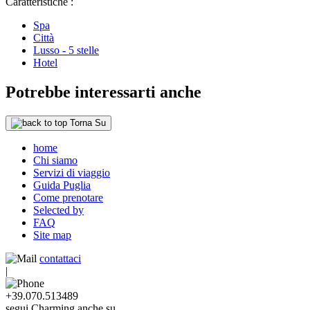
Caratteristiche :
Spa
Città
Lusso - 5 stelle
Hotel
Potrebbe interessarti anche
Torna Su
home
Chi siamo
Servizi di viaggio
Guida Puglia
Come prenotare
Selected by
FAQ
Site map
contattaci
|
+39.070.513489
segui Charming anche su