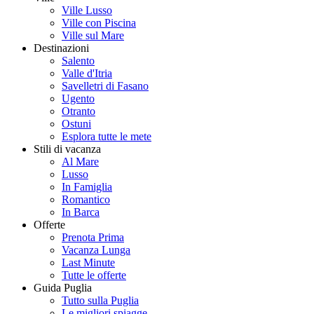
Ville Lusso
Ville con Piscina
Ville sul Mare
Destinazioni
Salento
Valle d'Itria
Savelletri di Fasano
Ugento
Otranto
Ostuni
Esplora tutte le mete
Stili di vacanza
Al Mare
Lusso
In Famiglia
Romantico
In Barca
Offerte
Prenota Prima
Vacanza Lunga
Last Minute
Tutte le offerte
Guida Puglia
Tutto sulla Puglia
Le migliori spiagge