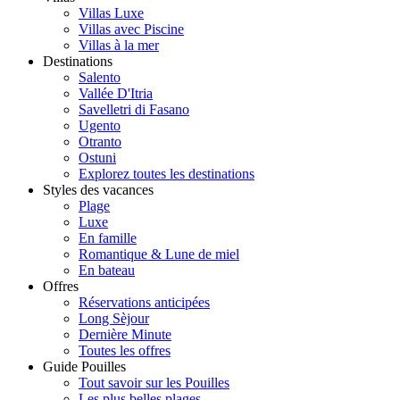
Villas Luxe
Villas avec Piscine
Villas à la mer
Destinations
Salento
Vallée D'Itria
Savelletri di Fasano
Ugento
Otranto
Ostuni
Explorez toutes les destinations
Styles des vacances
Plage
Luxe
En famille
Romantique & Lune de miel
En bateau
Offres
Réservations anticipées
Long Sèjour
Dernière Minute
Toutes les offres
Guide Pouilles
Tout savoir sur les Pouilles
Les plus belles plages