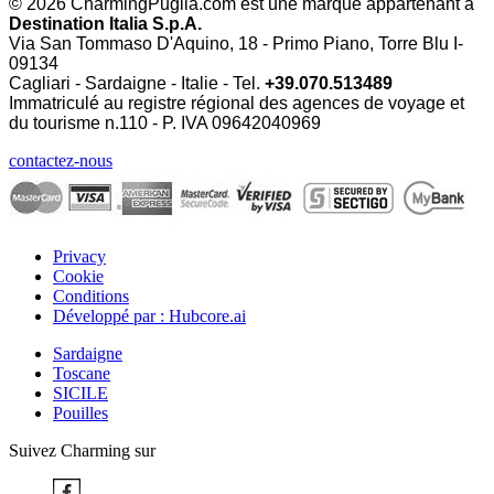
© 2026 CharmingPuglia.com est une marque appartenant à
Destination Italia S.p.A.
Via San Tommaso D'Aquino, 18 - Primo Piano, Torre Blu I-
09134
Cagliari - Sardaigne - Italie - Tel.
+39.070.513489
Immatriculé au registre régional des agences de voyage et
du tourisme n.110 - P. IVA
09642040969
contactez-nous
Privacy
Cookie
Conditions
Développé par : Hubcore.ai
Sardaigne
Toscane
SICILE
Pouilles
Suivez Charming sur