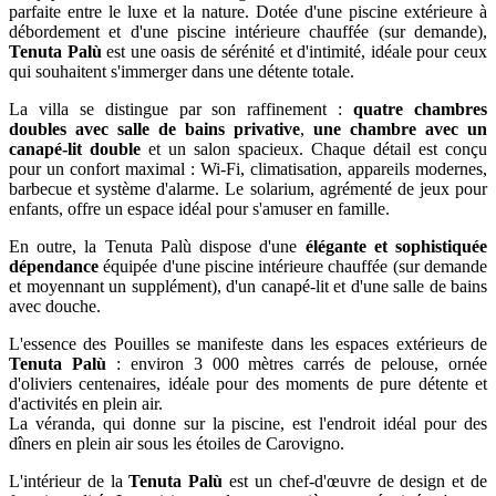
parfaite entre le luxe et la nature. Dotée d'une piscine extérieure à
débordement et d'une piscine intérieure chauffée (sur demande),
Tenuta Palù
est une oasis de sérénité et d'intimité, idéale pour ceux
qui souhaitent s'immerger dans une détente totale.
La villa se distingue par son raffinement :
quatre chambres
doubles avec salle de bains privative
,
une chambre avec un
canapé-lit double
et un salon spacieux. Chaque détail est conçu
pour un confort maximal : Wi-Fi, climatisation, appareils modernes,
barbecue et système d'alarme. Le solarium, agrémenté de jeux pour
enfants, offre un espace idéal pour s'amuser en famille.
En outre, la Tenuta Palù dispose d'une
élégante et sophistiquée
dépendance
équipée d'une piscine intérieure chauffée (sur demande
et moyennant un supplément), d'un canapé-lit et d'une salle de bains
avec douche.
L'essence des Pouilles se manifeste dans les espaces extérieurs de
Tenuta Palù
: environ 3 000 mètres carrés de pelouse, ornée
d'oliviers centenaires, idéale pour des moments de pure détente et
d'activités en plein air.
La véranda, qui donne sur la piscine, est l'endroit idéal pour des
dîners en plein air sous les étoiles de Carovigno.
L'intérieur de la
Tenuta Palù
est un chef-d'œuvre de design et de