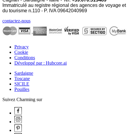
Immatriculé au registre régional des agences de voyage et
du tourisme n.110 - P. IVA
09642040969
contactez-nous
Privacy
Cookie
Conditions
Développé par : Hubcore.ai
Sardaigne
Toscane
SICILE
Pouilles
Suivez Charming sur