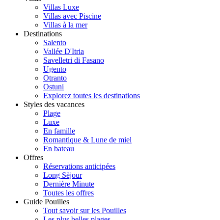
Villas Luxe
Villas avec Piscine
Villas à la mer
Destinations
Salento
Vallée D'Itria
Savelletri di Fasano
Ugento
Otranto
Ostuni
Explorez toutes les destinations
Styles des vacances
Plage
Luxe
En famille
Romantique & Lune de miel
En bateau
Offres
Réservations anticipées
Long Sèjour
Dernière Minute
Toutes les offres
Guide Pouilles
Tout savoir sur les Pouilles
Les plus belles plages