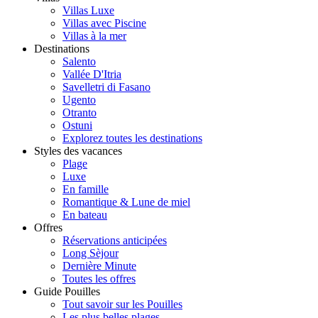
Villas Luxe
Villas avec Piscine
Villas à la mer
Destinations
Salento
Vallée D'Itria
Savelletri di Fasano
Ugento
Otranto
Ostuni
Explorez toutes les destinations
Styles des vacances
Plage
Luxe
En famille
Romantique & Lune de miel
En bateau
Offres
Réservations anticipées
Long Sèjour
Dernière Minute
Toutes les offres
Guide Pouilles
Tout savoir sur les Pouilles
Les plus belles plages