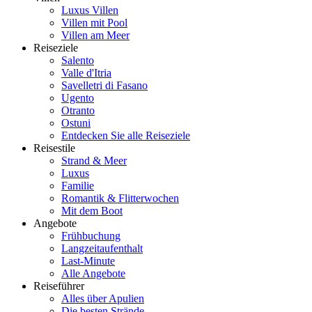
Luxus Villen
Villen mit Pool
Villen am Meer
Reiseziele
Salento
Valle d'Itria
Savelletri di Fasano
Ugento
Otranto
Ostuni
Entdecken Sie alle Reiseziele
Reisestile
Strand & Meer
Luxus
Familie
Romantik & Flitterwochen
Mit dem Boot
Angebote
Frühbuchung
Langzeitaufenthalt
Last-Minute
Alle Angebote
Reiseführer
Alles über Apulien
Die besten Strände