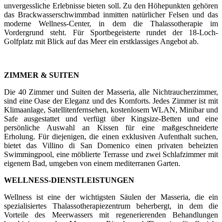
unvergessliche Erlebnisse bieten soll. Zu den Höhepunkten gehören
das Brackwasserschwimmbad inmitten natürlicher Felsen und das
moderne Wellness-Center, in dem die Thalassotherapie im
Vordergrund steht. Für Sportbegeisterte rundet der 18-Loch-
Golfplatz mit Blick auf das Meer ein erstklassiges Angebot ab.
ZIMMER & SUITEN
Die 40 Zimmer und Suiten der Masseria, alle Nichtraucherzimmer,
sind eine Oase der Eleganz und des Komforts. Jedes Zimmer ist mit
Klimaanlage, Satellitenfernsehen, kostenlosem WLAN, Minibar und
Safe ausgestattet und verfügt über Kingsize-Betten und eine
persönliche Auswahl an Kissen für eine maßgeschneiderte
Erholung. Für diejenigen, die einen exklusiven Aufenthalt suchen,
bietet das Villino di San Domenico einen privaten beheizten
Swimmingpool, eine möblierte Terrasse und zwei Schlafzimmer mit
eigenem Bad, umgeben von einem mediterranen Garten.
WELLNESS-DIENSTLEISTUNGEN
Wellness ist eine der wichtigsten Säulen der Masseria, die ein
spezialisiertes Thalassotherapiezentrum beherbergt, in dem die
Vorteile des Meerwassers mit regenerierenden Behandlungen