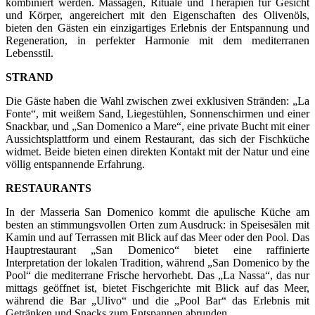
kombiniert werden. Massagen, Rituale und Therapien für Gesicht
und Körper, angereichert mit den Eigenschaften des Olivenöls,
bieten den Gästen ein einzigartiges Erlebnis der Entspannung und
Regeneration, in perfekter Harmonie mit dem mediterranen
Lebensstil.
STRAND
Die Gäste haben die Wahl zwischen zwei exklusiven Stränden: „La
Fonte“, mit weißem Sand, Liegestühlen, Sonnenschirmen und einer
Snackbar, und „San Domenico a Mare“, eine private Bucht mit einer
Aussichtsplattform und einem Restaurant, das sich der Fischküche
widmet. Beide bieten einen direkten Kontakt mit der Natur und eine
völlig entspannende Erfahrung.
RESTAURANTS
In der Masseria San Domenico kommt die apulische Küche am
besten an stimmungsvollen Orten zum Ausdruck: in Speisesälen mit
Kamin und auf Terrassen mit Blick auf das Meer oder den Pool. Das
Hauptrestaurant „San Domenico“ bietet eine raffinierte
Interpretation der lokalen Tradition, während „San Domenico by the
Pool“ die mediterrane Frische hervorhebt. Das „La Nassa“, das nur
mittags geöffnet ist, bietet Fischgerichte mit Blick auf das Meer,
während die Bar „Ulivo“ und die „Pool Bar“ das Erlebnis mit
Getränken und Snacks zum Entspannen abrunden.