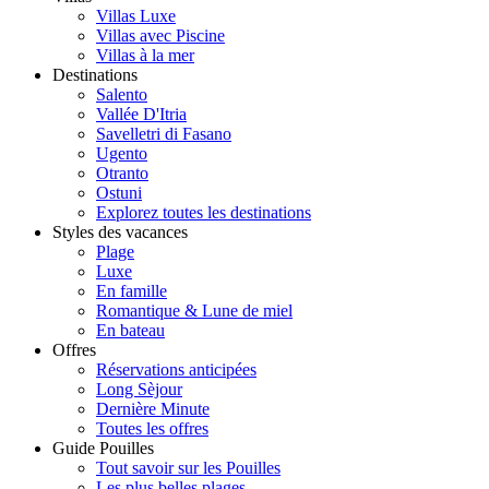
Villas Luxe
Villas avec Piscine
Villas à la mer
Destinations
Salento
Vallée D'Itria
Savelletri di Fasano
Ugento
Otranto
Ostuni
Explorez toutes les destinations
Styles des vacances
Plage
Luxe
En famille
Romantique & Lune de miel
En bateau
Offres
Réservations anticipées
Long Sèjour
Dernière Minute
Toutes les offres
Guide Pouilles
Tout savoir sur les Pouilles
Les plus belles plages