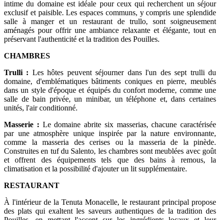
intime du domaine est idéale pour ceux qui recherchent un séjour
exclusif et paisible. Les espaces communs, y compris une splendide
salle à manger et un restaurant de trullo, sont soigneusement
aménagés pour offrir une ambiance relaxante et élégante, tout en
préservant l'authenticité et la tradition des Pouilles.
CHAMBRES
Trulli :
Les hôtes peuvent séjourner dans l'un des sept trulli du
domaine, d'emblématiques bâtiments coniques en pierre, meublés
dans un style d'époque et équipés du confort moderne, comme une
salle de bain privée, un minibar, un téléphone et, dans certaines
unités, l'air conditionné.
Masserie :
Le domaine abrite six masserias, chacune caractérisée
par une atmosphère unique inspirée par la nature environnante,
comme la masseria des cerises ou la masseria de la pinède.
Construites en tuf du Salento, les chambres sont meublées avec goût
et offrent des équipements tels que des bains à remous, la
climatisation et la possibilité d'ajouter un lit supplémentaire.
RESTAURANT
À l'intérieur de la Tenuta Monacelle, le restaurant principal propose
des plats qui exaltent les saveurs authentiques de la tradition des
Pouilles, en mettant l'accent sur les ingrédients locaux et leur