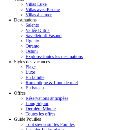
Villas Luxe
Villas avec Piscine
Villas à la mer
Destinations
Salento
Vallée D'Itria
Savelletri di Fasano
Ugento
Otranto
Ostuni
Explorez toutes les destinations
Styles des vacances
Plage
Luxe
En famille
Romantique & Lune de miel
En bateau
Offres
Réservations anticipées
Long Sèjour
Dernière Minute
Toutes les offres
Guide Pouilles
Tout savoir sur les Pouilles
Les plus belles plages