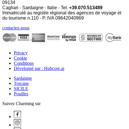
09134
Cagliari - Sardaigne - Italie - Tel.
+39.070.513489
Immatriculé au registre régional des agences de voyage et
du tourisme n.110 - P. IVA
09642040969
contactez-nous
Privacy
Cookie
Conditions
Développé par : Hubcore.ai
Sardaigne
Toscane
SICILE
Pouilles
Suivez Charming sur