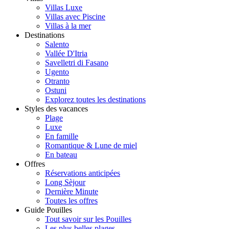
Villas Luxe
Villas avec Piscine
Villas à la mer
Destinations
Salento
Vallée D'Itria
Savelletri di Fasano
Ugento
Otranto
Ostuni
Explorez toutes les destinations
Styles des vacances
Plage
Luxe
En famille
Romantique & Lune de miel
En bateau
Offres
Réservations anticipées
Long Sèjour
Dernière Minute
Toutes les offres
Guide Pouilles
Tout savoir sur les Pouilles
Les plus belles plages