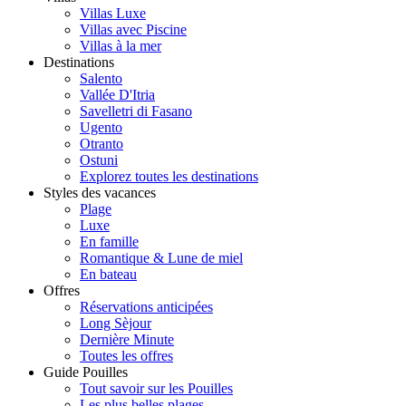
Villas Luxe
Villas avec Piscine
Villas à la mer
Destinations
Salento
Vallée D'Itria
Savelletri di Fasano
Ugento
Otranto
Ostuni
Explorez toutes les destinations
Styles des vacances
Plage
Luxe
En famille
Romantique & Lune de miel
En bateau
Offres
Réservations anticipées
Long Sèjour
Dernière Minute
Toutes les offres
Guide Pouilles
Tout savoir sur les Pouilles
Les plus belles plages