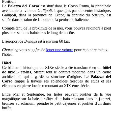
Position
Le
Palazzo del Corso
est situé dans le Corso Roma, la principale
avenue de la ville de
Gallipoli
, à quelques pas du centre historique.
Gallipoli, dans la province de Lecce, la capitale du
Salento
, est
située dans le talon de la botte de la péninsule italienne.
Compte tenu de la proximité de la mer, vous pouvez rejoindre à pied
plusieurs stations balnéaires le long de la côte.
L'aéroport de
Brindisi
est à environ 60 km.
Charming
vous suggère de
louer une voiture
pour rejoindre mieux
l'hôtel.
Hôtel
Ce bâtiment historique du XIXe siècle a été transformé en un
hôtel
de luxe 5 étoiles
, offrant tout le confort moderne dans un cadre
architectural qui a gardé sa structure d'origine. Le
Palazzo del
Corso
frappe à travers ses splendides fresques de stucs et ses
éléments en pierre locale remontant au XIX ème siècle.
Entre Mai et Septembre, les hôtes peuvent profiter de la vue
magnifique sur la baie, profiter d'un bain relaxant dans le jacuzzi,
bronzer au solarium, prendre le petit déjeuner et profiter d'un dîner
buffet.