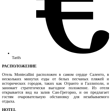
Tarifs
РАСПОЛОЖЕНИЕ
Отель Montecallini расположен в самом сердце Саленто, в
нескольких минутах езды от белых песчаных пляжей и
исторических городов, таких как Отранто и Галлиполи, и
занимает стратегически выгодное положение. Из отеля
открывается вид на залив Сан-Грегорио, и он предлагает
гостям очаровательную обстановку для незабываемого
отдыха.
HOTEL