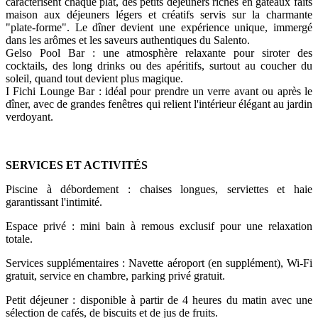
caractérisent chaque plat, des petits déjeuners riches en gâteaux faits
maison aux déjeuners légers et créatifs servis sur la charmante
"plate-forme". Le dîner devient une expérience unique, immergé
dans les arômes et les saveurs authentiques du Salento.
Gelso Pool Bar : une atmosphère relaxante pour siroter des
cocktails, des long drinks ou des apéritifs, surtout au coucher du
soleil, quand tout devient plus magique.
I Fichi Lounge Bar : idéal pour prendre un verre avant ou après le
dîner, avec de grandes fenêtres qui relient l'intérieur élégant au jardin
verdoyant.
SERVICES ET ACTIVITÉS
Piscine à débordement : chaises longues, serviettes et haie
garantissant l'intimité.
Espace privé : mini bain à remous exclusif pour une relaxation
totale.
Services supplémentaires : Navette aéroport (en supplément), Wi-Fi
gratuit, service en chambre, parking privé gratuit.
Petit déjeuner : disponible à partir de 4 heures du matin avec une
sélection de cafés, de biscuits et de jus de fruits.