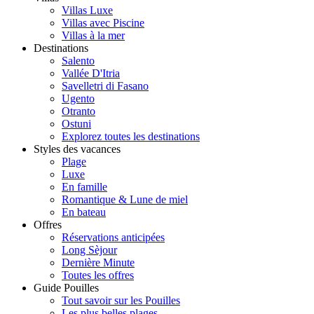
Villas Luxe
Villas avec Piscine
Villas à la mer
Destinations
Salento
Vallée D'Itria
Savelletri di Fasano
Ugento
Otranto
Ostuni
Explorez toutes les destinations
Styles des vacances
Plage
Luxe
En famille
Romantique & Lune de miel
En bateau
Offres
Réservations anticipées
Long Sèjour
Dernière Minute
Toutes les offres
Guide Pouilles
Tout savoir sur les Pouilles
Les plus belles plages