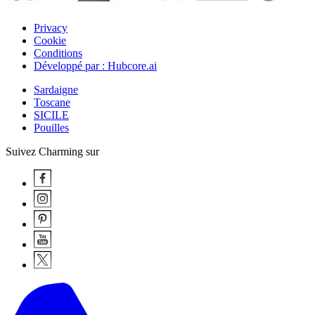
Privacy
Cookie
Conditions
Développé par : Hubcore.ai
Sardaigne
Toscane
SICILE
Pouilles
Suivez Charming sur